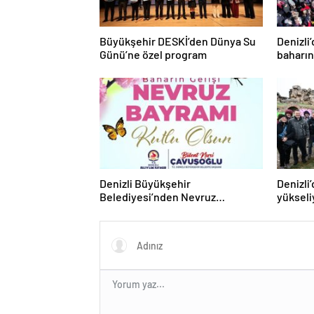
Büyükşehir DESKİ’den Dünya Su
Denizli
Günü’ne özel program
baharın
Denizli Büyükşehir
Denizli
Belediyesi’nden Nevruz
yükseli
kutlaması