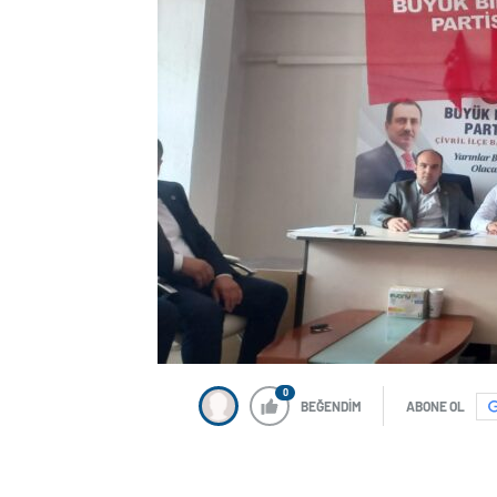
0
BEĞENDİM
ABONE OL