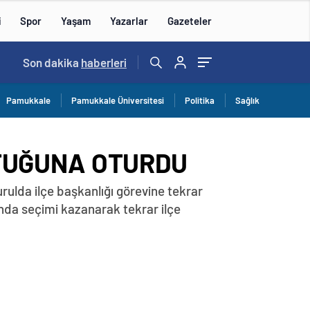
i
Spor
Yaşam
Yazarlar
Gazeteler
15:59
Son dakika
/
haberleri
Pamukkale
Pamukkale Üniversitesi
Politika
Sağlık
TUĞUNA OTURDU
urulda ilçe başkanlığı görevine tekrar
ında seçimi kazanarak tekrar ilçe