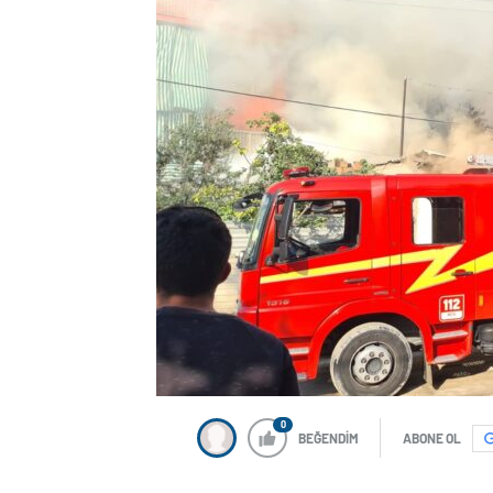
0
BEĞENDİM
ABONE OL