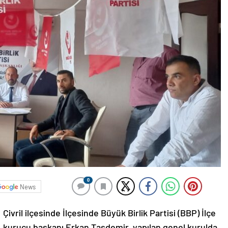
0
News
Çivril ilçesinde İlçesinde Büyük Birlik Partisi (BBP) İlçe
kurucu başkanı Erkan Taşdemir, yapılan genel kurulda