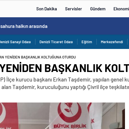
Son Dakika
Servisler
Gündem
Ekonom
Bakan Göktaş, Bağımlılık ve İyileşme Konulu Kadın Forumu’nda konuştu:
Denizli Sanayi Odası
Denizli Ticaret Odası
Eğitim
Merkezefendi
AN YENİDEN BAŞKANLIK KOLTUĞUNA OTURDU
YENİDEN BAŞKANLIK KOL
(BBP) İlçe kurucu başkanı Erkan Taşdemir, yapılan genel k
 alan Taşdemir, kuruculuğunu yaptığı Çivril ilçe teşkilat