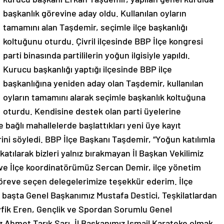
başkanlık görevine aday oldu. Kullanılan oyların
tamamını alan Taşdemir, seçimle ilçe başkanlığı
koltuğunu oturdu. Çivril ilçesinde BBP İlçe kongresi
parti binasında partililerin yoğun ilgisiyle yapıldı.
Kurucu başkanlığı yaptığı ilçesinde BBP ilçe
başkanlığına yeniden aday olan Taşdemir, kullanılan
oyların tamamını alarak seçimle başkanlık koltuğuna
oturdu. Kendisine destek olan parti üyelerine
bağlı mahallelerde başlattıkları yeni üye kayıt
ini söyledi. BBP İlçe Başkanı Taşdemir, “Yoğun katılımla
katılarak bizleri yalnız bırakmayan İl Başkan Vekilimiz
ve İlçe koordinatörümüz Sercan Demir, ilçe yönetim
i göreve seçen delegelerimize teşekkür ederim. İlçe
n başta Genel Başkanımız Mustafa Destici, Teşkilatlardan
fik Eren, Gençlik ve Spordan Sorumlu Genel
Ahmet Tarık Sarı, İl Başkanımız Ismail Karateke olmak