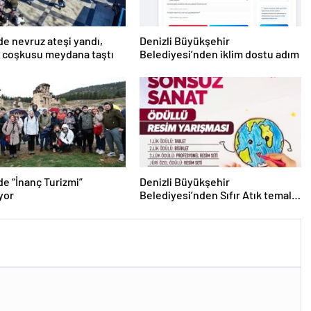
’de nevruz ateşi yandı,
Denizli Büyükşehir
 coşkusu meydana taştı
Belediyesi’nden iklim dostu adım
’de “İnanç Turizmi”
Denizli Büyükşehir
yor
Belediyesi’nden Sıfır Atık temalı
resim yarışması