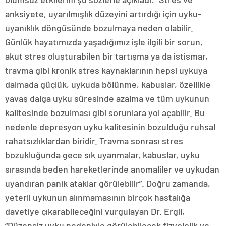
anksiyete, uyarılmışlık düzeyini artırdığı için uyku-
uyanıklık döngüsünde bozulmaya neden olabilir.
Günlük hayatımızda yaşadığımız işle ilgili bir sorun,
akut stres oluşturabilen bir tartışma ya da istismar,
travma gibi kronik stres kaynaklarının hepsi uykuya
dalmada güçlük, uykuda bölünme, kabuslar, özellikle
yavaş dalga uyku süresinde azalma ve tüm uykunun
kalitesinde bozulması gibi sorunlara yol açabilir. Bu
nedenle depresyon uyku kalitesinin bozulduğu ruhsal
rahatsızlıklardan biridir. Travma sonrası stres
bozukluğunda gece sık uyanmalar, kabuslar, uyku
sırasında beden hareketlerinde anomaliler ve uykudan
uyandıran panik ataklar görülebilir”. Doğru zamanda,
yeterli uykunun alınmamasının birçok hastalığa
davetiye çıkarabileceğini vurgulayan Dr. Ergil,
“Düzensiz uyku nedeniyle görülebilecek fizyolojik ve