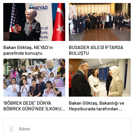
Forumu’nda konuştu:
Bakan Göktaş, NEYAD’ın
BUSADER AİLESİ İFTARDA
panelinde konuştu
BULUŞTU
‘BÖBREK DEDE’ DÜNYA
Bakan Göktaş, Bakanlığı ve
BÖBREK GÜNÜ’NDE İLKOKUL
Hepsiburada tarafından
ÖĞRENCİLERİ İLE BULUŞTU!
düzenlenen iftarda konuştu: