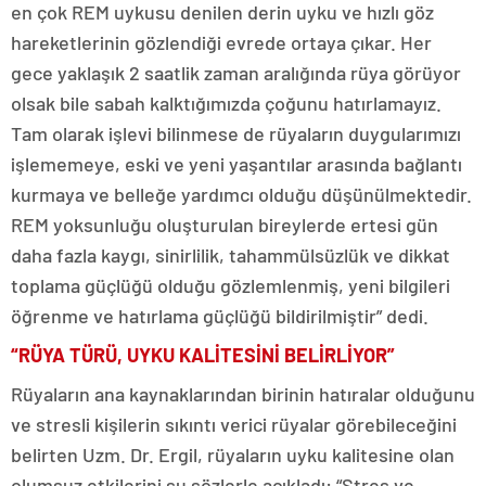
en çok REM uykusu denilen derin uyku ve hızlı göz
hareketlerinin gözlendiği evrede ortaya çıkar. Her
gece yaklaşık 2 saatlik zaman aralığında rüya görüyor
olsak bile sabah kalktığımızda çoğunu hatırlamayız.
Tam olarak işlevi bilinmese de rüyaların duygularımızı
işlememeye, eski ve yeni yaşantılar arasında bağlantı
kurmaya ve belleğe yardımcı olduğu düşünülmektedir.
REM yoksunluğu oluşturulan bireylerde ertesi gün
daha fazla kaygı, sinirlilik, tahammülsüzlük ve dikkat
toplama güçlüğü olduğu gözlemlenmiş, yeni bilgileri
öğrenme ve hatırlama güçlüğü bildirilmiştir” dedi.
“RÜYA TÜRÜ, UYKU KALİTESİNİ BELİRLİYOR”
Rüyaların ana kaynaklarından birinin hatıralar olduğunu
ve stresli kişilerin sıkıntı verici rüyalar görebileceğini
belirten Uzm. Dr. Ergil, rüyaların uyku kalitesine olan
olumsuz etkilerini şu sözlerle açıkladı: “Stres ve