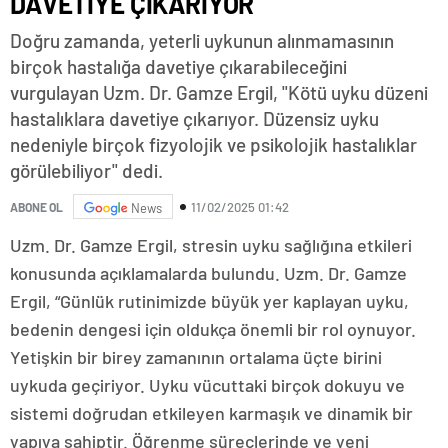
DAVETİYE ÇIKARIYOR
Doğru zamanda, yeterli uykunun alınmamasının
birçok hastalığa davetiye çıkarabileceğini
vurgulayan Uzm. Dr. Gamze Ergil, "Kötü uyku düzeni
hastalıklara davetiye çıkarıyor. Düzensiz uyku
nedeniyle birçok fizyolojik ve psikolojik hastalıklar
görülebiliyor" dedi.
11/02/2025 01:42
ABONE OL
News
Uzm. Dr. Gamze Ergil, stresin uyku sağlığına etkileri
konusunda açıklamalarda bulundu. Uzm. Dr. Gamze
Ergil, “Günlük rutinimizde büyük yer kaplayan uyku,
bedenin dengesi için oldukça önemli bir rol oynuyor.
Yetişkin bir birey zamanının ortalama üçte birini
uykuda geçiriyor. Uyku vücuttaki birçok dokuyu ve
sistemi doğrudan etkileyen karmaşık ve dinamik bir
yapıya sahiptir. Öğrenme süreçlerinde ve yeni