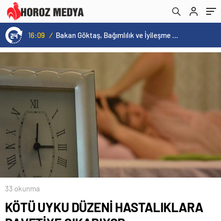
16:09
/
Bakan Göktaş, Bağımlılık ve İyileşme Konulu Kadın Forumu’nda konuştu:
33 okunma
KÖTÜ UYKU DÜZENİ HASTALIKLARA