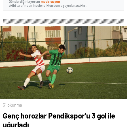
Gönderdiğiniz yorum
moderasyon
ekibi tarafından incelendikten sonra yayınlanacaktır.
31 okunma
Genç horozlar Pendikspor’u 3 gol ile
uğurladı