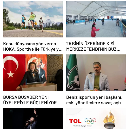
Koşu dünyasına yön veren
25 BİNİN ÜZERİNDE KİŞİ
HOKA, Sportive ile Türkiye’ye
MERKEZEFENDİ’NİN BUZ
geldi!
PATENİPİSTİNDEYDİ
BURSA BUSADER YENİ
Denizlispor’un yeni başkanı,
ÜYELERİYLE GÜÇLENİYOR
eski yönetimlere savaş açtı