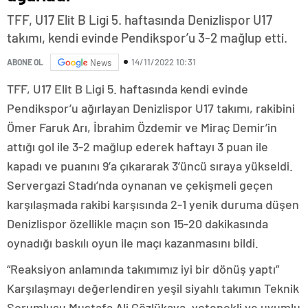
TFF, U17 Elit B Ligi 5. haftasında Denizlispor U17
takımı, kendi evinde Pendikspor’u 3-2 mağlup etti.
14/11/2022 10:31
ABONE OL
News
TFF, U17 Elit B Ligi 5. haftasında kendi evinde
Pendikspor’u ağırlayan Denizlispor U17 takımı, rakibini
Ömer Faruk Arı, İbrahim Özdemir ve Miraç Demir’in
attığı gol ile 3-2 mağlup ederek haftayı 3 puan ile
kapadı ve puanını 9’a çıkararak 3’üncü sıraya yükseldi.
Servergazi Stadı’nda oynanan ve çekişmeli geçen
karşılaşmada rakibi karşısında 2-1 yenik duruma düşen
Denizlispor özellikle maçın son 15-20 dakikasında
oynadığı baskılı oyun ile maçı kazanmasını bildi.
“Reaksiyon anlamında takımımız iyi bir dönüş yaptı”
Karşılaşmayı değerlendiren yeşil siyahlı takımın Teknik
Sorumlusu Mustafa Ali Gözlükaya, yetenekli ve uyumlu