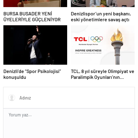
BURSA BUSADER YENİ
Denizlispor’un yeni başkanı,
ÜYELERİYLE GÜÇLENİYOR
eski yönetimlere savaş açtı
Denizli’de “Spor Psikolojisi”
TCL, 8 yıl süreyle Olimpiyat ve
konuşuldu
Paralimpik Oyunları’nın
Sponsoru Oldu