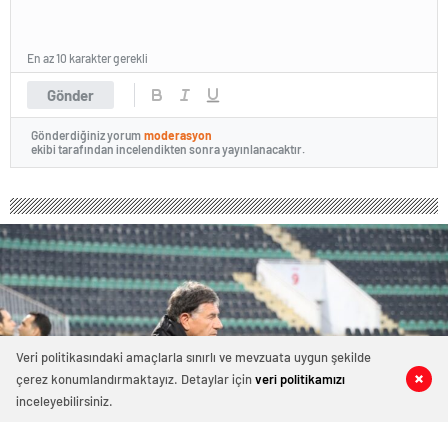
En az 10 karakter gerekli
Gönder
Gönderdiğiniz yorum
moderasyon
ekibi tarafından incelendikten sonra yayınlanacaktır.
Veri politikasındaki amaçlarla sınırlı ve mevzuata uygun şekilde
çerez konumlandırmaktayız. Detaylar için
veri politikamızı
0
0
0
0
inceleyebilirsiniz.