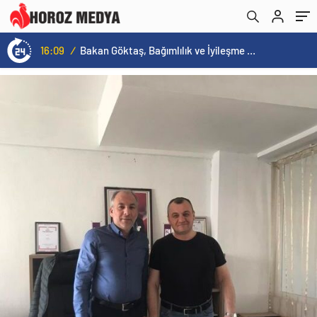
16:09
/
Bakan Göktaş, Bağımlılık ve İyileşme Konulu Kadın Forumu’nda konuştu: