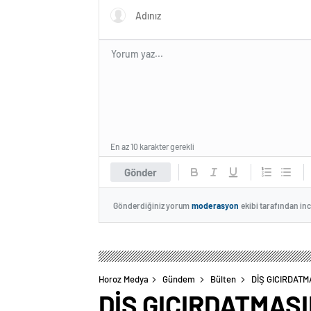
En az 10 karakter gerekli
Gönder
Gönderdiğiniz yorum
moderasyon
ekibi tarafından in
Horoz Medya
Gündem
Bülten
DİŞ GICIRDAT
DİŞ GICIRDATMAS