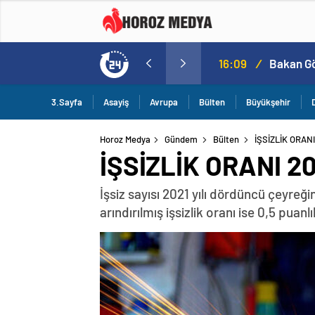
a
16:09
/
3.Sayfa
Asayiş
Avrupa
Bülten
Büyükşehir
Horoz Medya
Gündem
Bülten
İŞSİZLİK ORAN
İŞSİZLİK ORANI 2
İşsiz sayısı 2021 yılı dördüncü çeyreğ
arındırılmış işsizlik oranı ise 0,5 puanl