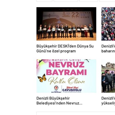
Büyükşehir DESKİ’den Dünya Su
Denizli
Günü’ne özel program
baharın
Denizli Büyükşehir
Denizli
Belediyesi’nden Nevruz
yükseli
kutlaması