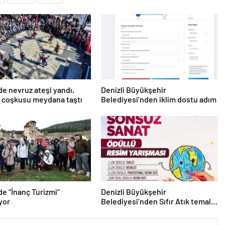
’de nevruz ateşi yandı,
Denizli Büyükşehir
 coşkusu meydana taştı
Belediyesi’nden iklim dostu adım
’de “İnanç Turizmi”
Denizli Büyükşehir
yor
Belediyesi’nden Sıfır Atık temalı
resim yarışması