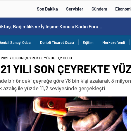
Son Dakika
Servisler
Gündem
Ekonom
Bakan Göktaş, Bağımlılık ve İyileşme Konulu Kadın Forumu’nda konuştu:
Denizli Sanayi Odası
Denizli Ticaret Odası
Eğitim
Merkezefendi
I 2021 YILI SON ÇEYREKTE YÜZDE 11,2 OLDU
021 YILI SON ÇEYREKTE YÜZ
inde bir önceki çeyreğe göre 78 bin kişi azalarak 3 milyo
ık azalış ile yüzde 11,2 seviyesinde gerçekleşti.