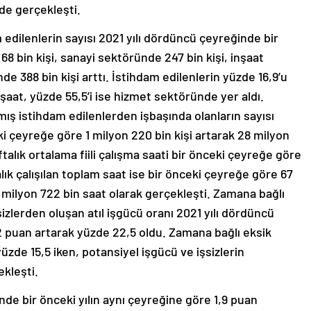
nde gerçekleşti.
 edilenlerin sayısı 2021 yılı dördüncü çeyreğinde bir
 bin kişi, sanayi sektöründe 247 bin kişi, inşaat
e 388 bin kişi arttı. İstihdam edilenlerin yüzde 16,9’u
inşaat, yüzde 55,5’i ise hizmet sektöründe yer aldı.
mış istihdam edilenlerden işbaşında olanların sayısı
i çeyreğe göre 1 milyon 220 bin kişi artarak 28 milyon
ftalık ortalama fiili çalışma saati bir önceki çeyreğe göre
lık çalışılan toplam saat ise bir önceki çeyreğe göre 67
7 milyon 722 bin saat olarak gerçekleşti. Zamana bağlı
izlerden oluşan atıl işgücü oranı 2021 yılı dördüncü
 puan artarak yüzde 22,5 oldu. Zamana bağlı eksik
yüzde 15,5 iken, potansiyel işgücü ve işsizlerin
ekleşti.
inde bir önceki yılın aynı çeyreğine göre 1,9 puan