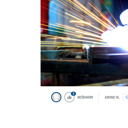
0
BEĞENDİM
ABONE OL