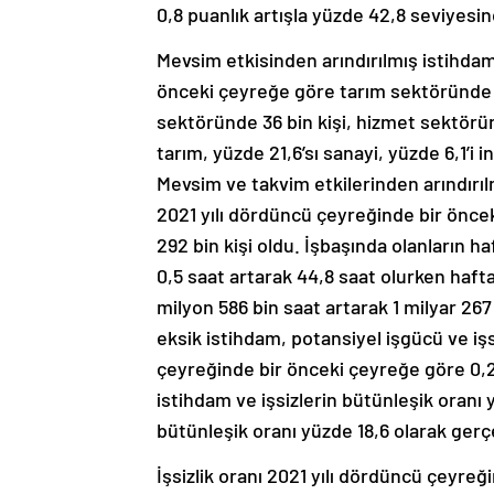
0,8 puanlık artışla yüzde 42,8 seviyesi
Mevsim etkisinden arındırılmış istihdam
önceki çeyreğe göre tarım sektöründe 68
sektöründe 36 bin kişi, hizmet sektöründ
tarım, yüzde 21,6’sı sanayi, yüzde 6,1’i 
Mevsim ve takvim etkilerinden arındırıl
2021 yılı dördüncü çeyreğinde bir öncek
292 bin kişi oldu. İşbaşında olanların ha
0,5 saat artarak 44,8 saat olurken hafta
milyon 586 bin saat artarak 1 milyar 26
eksik istihdam, potansiyel işgücü ve işs
çeyreğinde bir önceki çeyreğe göre 0,2
istihdam ve işsizlerin bütünleşik oranı 
bütünleşik oranı yüzde 18,6 olarak gerç
İşsizlik oranı 2021 yılı dördüncü çeyreğ