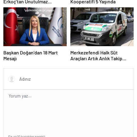
Erkoç’tan Unutulmaz
Kooperatifi 5 Yaşında
Ramazan Konseri
Başkan Doğan’dan 18 Mart
Merkezefendi Halk Süt
Mesajı
Araçları Artık Anlık Takip
Ediliyor
En az 10 karakter gerekli