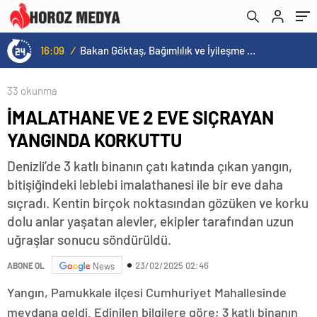
16:09
/
Bakan Göktaş, Bağımlılık ve İyileşme Konulu Kadın Forumu’nda konuştu:
33 okunma
İMALATHANE VE 2 EVE SIÇRAYAN
YANGINDA KORKUTTU
Denizli’de 3 katlı binanın çatı katında çıkan yangın,
bitişiğindeki leblebi imalathanesi ile bir eve daha
sıçradı. Kentin birçok noktasından gözüken ve korku
dolu anlar yaşatan alevler, ekipler tarafından uzun
uğraşlar sonucu söndürüldü.
23/02/2025 02:46
ABONE OL
News
Yangın, Pamukkale ilçesi Cumhuriyet Mahallesinde
meydana geldi. Edinilen bilgilere göre; 3 katlı binanın