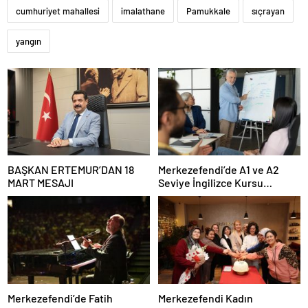
cumhuriyet mahallesi
imalathane
Pamukkale
sıçrayan
yangın
BAŞKAN ERTEMUR’DAN 18
Merkezefendi’de A1 ve A2
MART MESAJI
Seviye İngilizce Kursu
Başvuruları Başladı
Merkezefendi’de Fatih
Merkezefendi Kadın