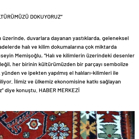
KÜLTÜRÜMÜZÜ DOKUYORUZ”
n üzerinde, duvarlara dayanan yastıklarda, geleneksel
adelerde halı ve kilim dokumalarına çok miktarda
seyin Memişoğlu, “Halı ve kilimlerin üzerindeki desenler
değil, her birinin kültürümüzden bir parçayı sembolize
yünden ve ipekten yapılmış el halıları-kilimleri ile
iliyor. İlimiz ve ülkemiz ekonomisine katkı sağlayan
riz” diye konuştu. HABER MERKEZİ