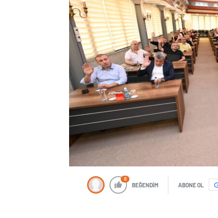
0
BEĞENDİM
ABONE OL