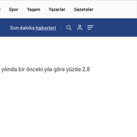
i
Spor
Yaşam
Yazarlar
Gazeteler
15:59
Son dakika
/
haberleri
 yılında bir önceki yıla göre yüzde 2,8