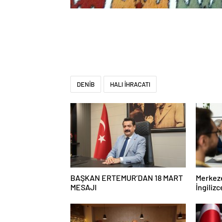
DENİB
HALI İHRACATI
BAŞKAN ERTEMUR’DAN 18 MART
Merkeze
MESAJI
İngiliz
Başladı