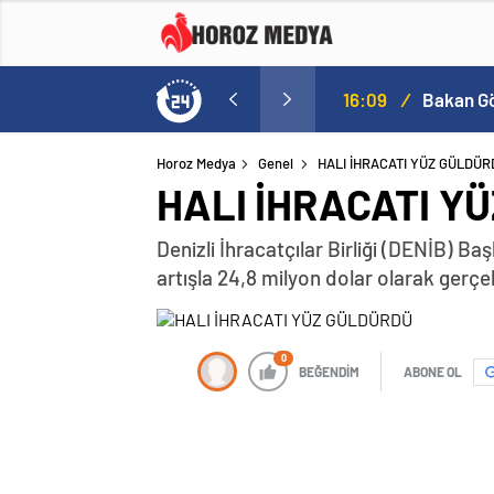
a
16:09
/
Horoz Medya
Genel
HALI İHRACATI YÜZ GÜLDÜR
HALI İHRACATI Y
Denizli İhracatçılar Birliği (DENİB) Ba
artışla 24,8 milyon dolar olarak gerçekl
0
BEĞENDİM
ABONE OL