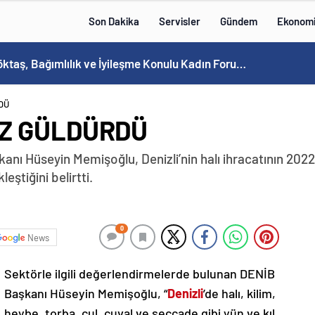
Son Dakika
Servisler
Gündem
Ekonom
Bakan Göktaş, Bağımlılık ve İyileşme Konulu Kadın Forumu’nda konuştu:
DÜ
ÜZ GÜLDÜRDÜ
şkanı Hüseyin Memişoğlu, Denizli’nin halı ihracatının 2022
eştiğini belirtti.
0
News
Sektörle ilgili değerlendirmelerde bulunan DENİB
Başkanı Hüseyin Memişoğlu, “
Denizli
’de halı, kilim,
heybe, torba, çul, çuval ve seccade gibi yün ve kıl