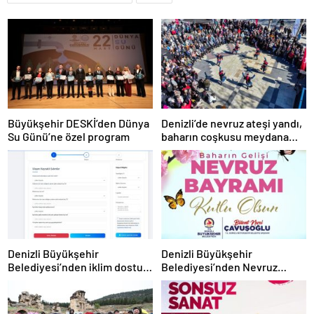
Büyükşehir DESKİ’den Dünya
Denizli’de nevruz ateşi yandı,
Su Günü’ne özel program
baharın coşkusu meydana
taştı
Denizli Büyükşehir
Denizli Büyükşehir
Belediyesi’nden iklim dostu
Belediyesi’nden Nevruz
adım
kutlaması