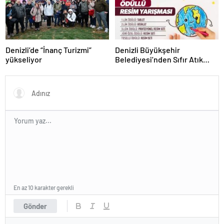
Denizli’de “İnanç Turizmi”
Denizli Büyükşehir
yükseliyor
Belediyesi’nden Sıfır Atık
temalı resim yarışması
En az 10 karakter gerekli
Gönder