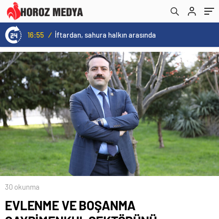
16:55
/
İftardan, sahura halkın arasında
30 okunma
EVLENME VE BOŞANMA