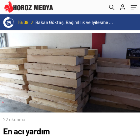
16:09
/
Bakan Göktaş, Bağımlılık ve İyileşme Konulu Kadın Forumu’nda konuştu:
22 okunma
En acı yardım