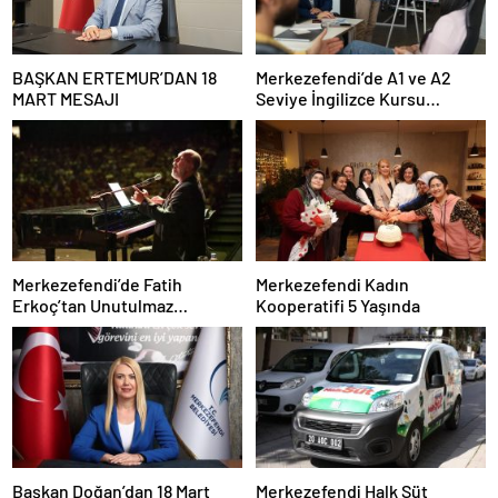
BAŞKAN ERTEMUR’DAN 18
Merkezefendi’de A1 ve A2
MART MESAJI
Seviye İngilizce Kursu
Başvuruları Başladı
Merkezefendi’de Fatih
Merkezefendi Kadın
Erkoç’tan Unutulmaz
Kooperatifi 5 Yaşında
Ramazan Konseri
Başkan Doğan’dan 18 Mart
Merkezefendi Halk Süt