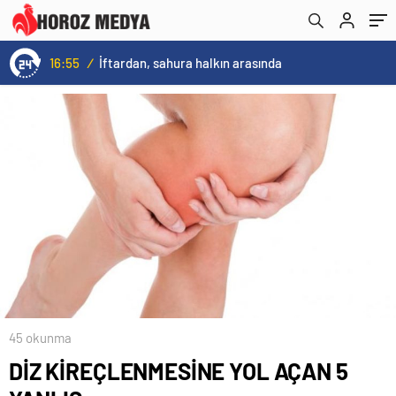
DÜZENLENİYOR
16:55
/
İftardan, sahura halkın arasında
45 okunma
DİZ KİREÇLENMESİNE YOL AÇAN 5