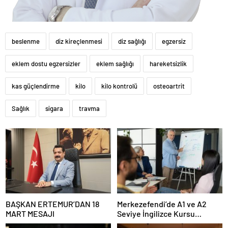
beslenme
diz kireçlenmesi
diz sağlığı
egzersiz
eklem dostu egzersizler
eklem sağlığı
hareketsizlik
kas güçlendirme
kilo
kilo kontrolü
osteoartrit
Sağlık
sigara
travma
BAŞKAN ERTEMUR’DAN 18
Merkezefendi’de A1 ve A2
MART MESAJI
Seviye İngilizce Kursu
Başvuruları Başladı