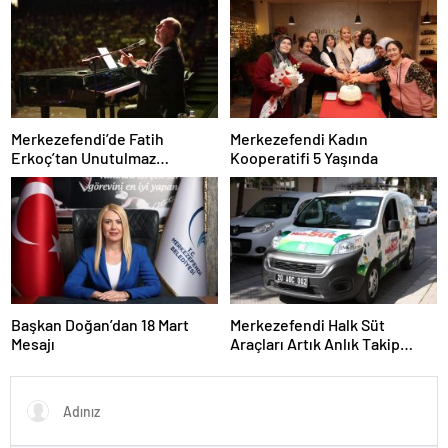
Merkezefendi’de Fatih
Merkezefendi Kadın
Erkoç’tan Unutulmaz
Kooperatifi 5 Yaşında
Ramazan Konseri
Başkan Doğan’dan 18 Mart
Merkezefendi Halk Süt
Mesajı
Araçları Artık Anlık Takip
Ediliyor