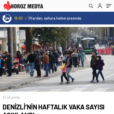
16:55
/
İftardan, sahura halkın arasında
21 okunma
DENİZLİ’NİN HAFTALIK VAKA SAYISI