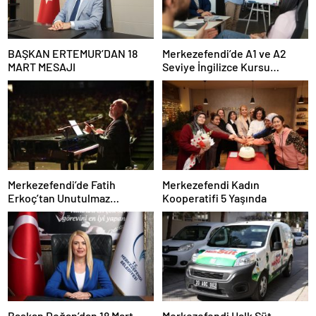
BAŞKAN ERTEMUR’DAN 18
Merkezefendi’de A1 ve A2
MART MESAJI
Seviye İngilizce Kursu
Başvuruları Başladı
Merkezefendi’de Fatih
Merkezefendi Kadın
Erkoç’tan Unutulmaz
Kooperatifi 5 Yaşında
Ramazan Konseri
Başkan Doğan’dan 18 Mart
Merkezefendi Halk Süt