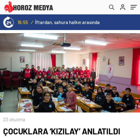
16:55
/
İftardan, sahura halkın arasında
23 okunma
ÇOCUKLARA ‘KIZILAY’ ANLATILDI