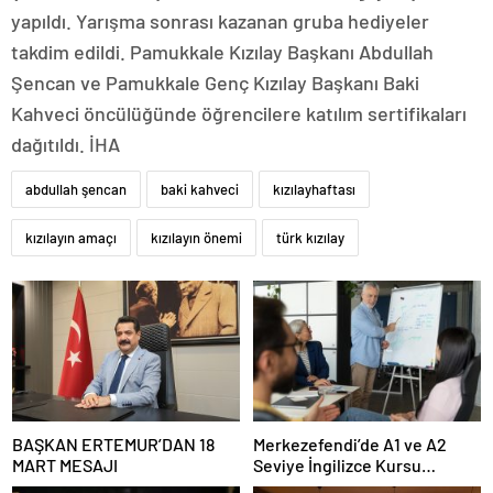
yapıldı. Yarışma sonrası kazanan gruba hediyeler
takdim edildi. Pamukkale Kızılay Başkanı Abdullah
Şencan ve Pamukkale Genç Kızılay Başkanı Baki
Kahveci öncülüğünde öğrencilere katılım sertifikaları
dağıtıldı. İHA
abdullah şencan
baki kahveci
kızılayhaftası
kızılayın amaçı
kızılayın önemi
türk kızılay
BAŞKAN ERTEMUR’DAN 18
Merkezefendi’de A1 ve A2
MART MESAJI
Seviye İngilizce Kursu
Başvuruları Başladı