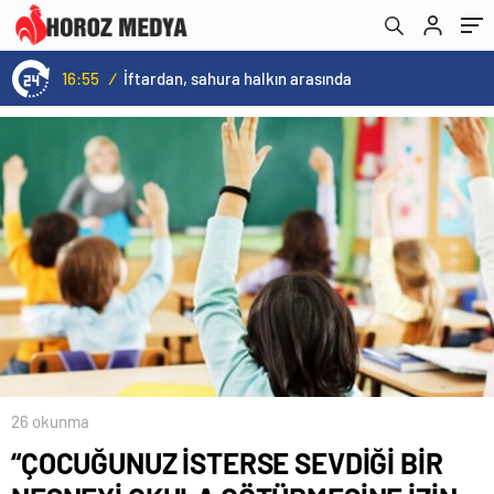
16:55
/
İftardan, sahura halkın arasında
26 okunma
“ÇOCUĞUNUZ İSTERSE SEVDİĞİ BİR