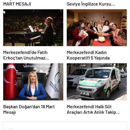
MART MESAJI
Seviye İngilizce Kursu
Başvuruları Başladı
Merkezefendi’de Fatih
Merkezefendi Kadın
Erkoç’tan Unutulmaz
Kooperatifi 5 Yaşında
Ramazan Konseri
Başkan Doğan’dan 18 Mart
Merkezefendi Halk Süt
Mesajı
Araçları Artık Anlık Takip
Ediliyor