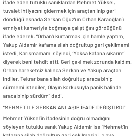
ifade eden tutuklu sanıklardan Mehmet Yüksel,
tuvalet ihtiyacını gidermek için araçtan inip geri
döndüğü esnada Serkan Oğuz’un Orhan Karaoğlan’ı
emniyet kemeriyle boğmaya çalıştığını gördüğünü
ifade ederek, “Orhan’ı kurtarmak için hamle yaptım.
Yakup Aldemir kafama silah doğrultup geri çekilmemi
istedi. Karışmamamı söyledi. ‘Yoksa kafana sıkarım’
diyerek beni tehdit etti. Geri çekilmek zorunda kaldım.
Orhan hareketsiz kalınca Serkan ve Yakup araçtan
indiler. Tekrar bana silah doğrultup araca binip
sürmemi istediler. Olayın korkusuyla panik halinde
araca binip sürdüm” dedi.
“MEHMET İLE SERKAN ANLAŞIP İFADE DEĞİŞTİRDİ”
Mehmet Yüksel’in ifadesinin doğru olmadığını
söyleyen tutuklu sanık Yakup Aldemir ise “Mehmet’in
kafasına silah doğrultup geri çekilmesini, olaya