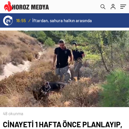
16:55
/
İftardan, sahura halkın arasında
48 okunma
CİNAYETİ 1 HAFTA ÖNCE PLANLAYIP,