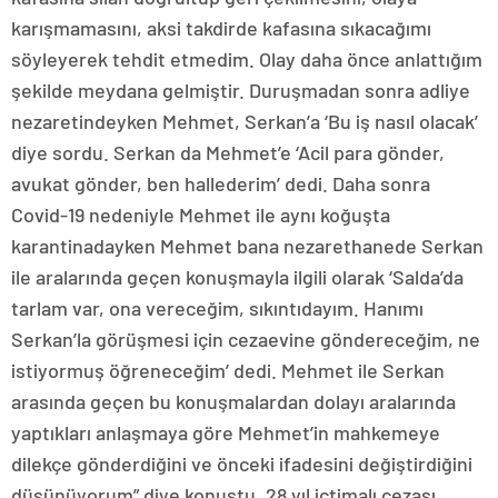
karışmamasını, aksi takdirde kafasına sıkacağımı
söyleyerek tehdit etmedim. Olay daha önce anlattığım
şekilde meydana gelmiştir. Duruşmadan sonra adliye
nezaretindeyken Mehmet, Serkan’a ‘Bu iş nasıl olacak’
diye sordu. Serkan da Mehmet’e ‘Acil para gönder,
avukat gönder, ben hallederim’ dedi. Daha sonra
Covid-19 nedeniyle Mehmet ile aynı koğuşta
karantinadayken Mehmet bana nezarethanede Serkan
ile aralarında geçen konuşmayla ilgili olarak ‘Salda’da
tarlam var, ona vereceğim, sıkıntıdayım. Hanımı
Serkan’la görüşmesi için cezaevine göndereceğim, ne
istiyormuş öğreneceğim’ dedi. Mehmet ile Serkan
arasında geçen bu konuşmalardan dolayı aralarında
yaptıkları anlaşmaya göre Mehmet’in mahkemeye
dilekçe gönderdiğini ve önceki ifadesini değiştirdiğini
düşünüyorum” diye konuştu. 28 yıl içtimalı cezası