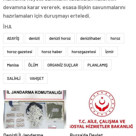
devamına karar vererek, esasa ilişkin savunmalarını
hazırlamaları için duruşmayı erteledi.
İHA
ASAYİŞ
denizli
denizli horoz
denizlihaber
horoz
horoz gazetesi
horoz haber
horozgazetesi
İzmir
Manisa
ÖLÜM
ORGANİZ SUÇLAR
PLANLAMIŞ
SALİHLİ
VAHŞET
Denizli İl Jandarma
Bursa’da Devlet