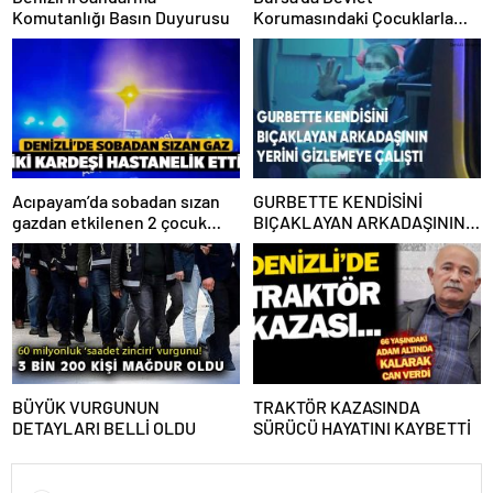
Komutanlığı Basın Duyurusu
Korumasındaki Çocuklarla
İlgili Resmi Açıklama
Acıpayam’da sobadan sızan
GURBETTE KENDİSİNİ
gazdan etkilenen 2 çocuk
BIÇAKLAYAN ARKADAŞININ
hastaneye kaldırıldı
YERİNİ GİZLEMEYE ÇALIŞTI
BÜYÜK VURGUNUN
TRAKTÖR KAZASINDA
DETAYLARI BELLİ OLDU
SÜRÜCÜ HAYATINI KAYBETTİ