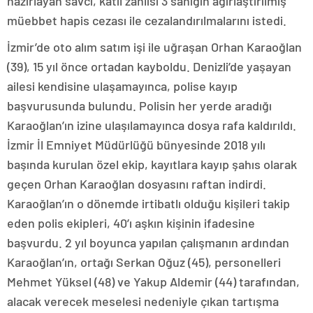
hazırlayan savcı, katil zanlısı 3 sanığın ağırlaştırılmış
müebbet hapis cezası ile cezalandırılmalarını istedi.
İzmir’de oto alım satım işi ile uğraşan Orhan Karaoğlan
(39), 15 yıl önce ortadan kayboldu. Denizli’de yaşayan
ailesi kendisine ulaşamayınca, polise kayıp
başvurusunda bulundu. Polisin her yerde aradığı
Karaoğlan’ın izine ulaşılamayınca dosya rafa kaldırıldı.
İzmir İl Emniyet Müdürlüğü bünyesinde 2018 yılı
başında kurulan özel ekip, kayıtlara kayıp şahıs olarak
geçen Orhan Karaoğlan dosyasını raftan indirdi.
Karaoğlan’ın o dönemde irtibatlı olduğu kişileri takip
eden polis ekipleri, 40’ı aşkın kişinin ifadesine
başvurdu. 2 yıl boyunca yapılan çalışmanın ardından
Karaoğlan’ın, ortağı Serkan Oğuz (45), personelleri
Mehmet Yüksel (48) ve Yakup Aldemir (44) tarafından,
alacak verecek meselesi nedeniyle çıkan tartışma