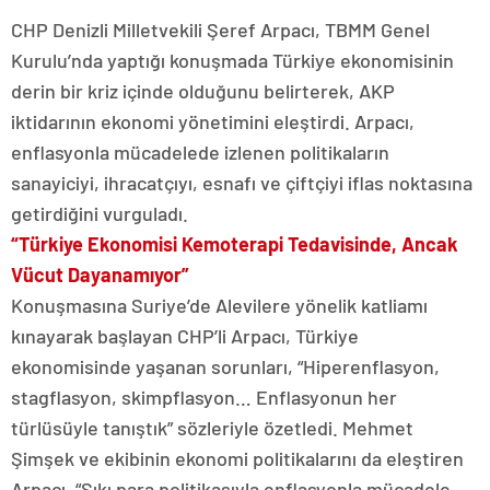
CHP Denizli Milletvekili Şeref Arpacı, TBMM Genel
Kurulu’nda yaptığı konuşmada Türkiye ekonomisinin
derin bir kriz içinde olduğunu belirterek, AKP
iktidarının ekonomi yönetimini eleştirdi. Arpacı,
enflasyonla mücadelede izlenen politikaların
sanayiciyi, ihracatçıyı, esnafı ve çiftçiyi iflas noktasına
getirdiğini vurguladı.
“Türkiye Ekonomisi Kemoterapi Tedavisinde, Ancak
Vücut Dayanamıyor”
Konuşmasına Suriye’de Alevilere yönelik katliamı
kınayarak başlayan CHP’li Arpacı, Türkiye
ekonomisinde yaşanan sorunları, “Hiperenflasyon,
stagflasyon, skimpflasyon… Enflasyonun her
türlüsüyle tanıştık” sözleriyle özetledi. Mehmet
Şimşek ve ekibinin ekonomi politikalarını da eleştiren
Arpacı, “Sıkı para politikasıyla enflasyonla mücadele