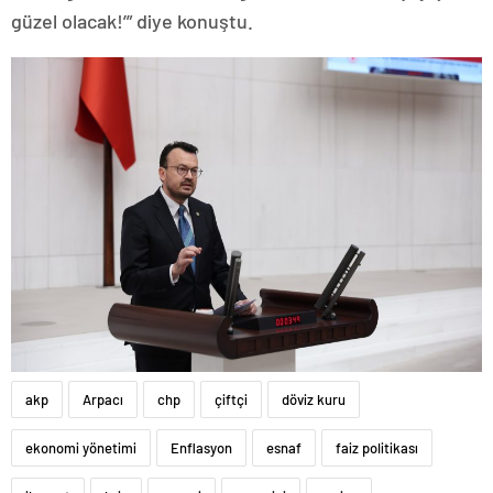
güzel olacak!’” diye konuştu.
akp
Arpacı
chp
çiftçi
döviz kuru
ekonomi yönetimi
Enflasyon
esnaf
faiz politikası