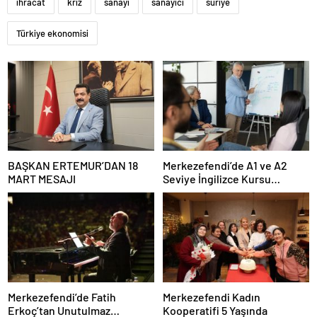
ihracat
kriz
sanayi
sanayici
suriye
Türkiye ekonomisi
BAŞKAN ERTEMUR’DAN 18
Merkezefendi’de A1 ve A2
MART MESAJI
Seviye İngilizce Kursu
Başvuruları Başladı
Merkezefendi’de Fatih
Merkezefendi Kadın
Erkoç’tan Unutulmaz
Kooperatifi 5 Yaşında