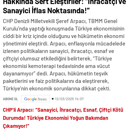
Hakkında Sert Eleştiriler: “İhracatçı ve
Sanayici İflas Noktasında!”
CHP Denizli Milletvekili Şeref Arpacı, TBMM Genel
Kurulu’nda yaptığı konuşmada Türkiye ekonomisinin
ciddi bir kriz içinde olduğunu ve hükümetin ekonomi
yönetimini eleştirdi. Arpacı, enflasyonla mücadelede
izlenen politikaların sanayici, ihracatçı, esnaf ve
çiftçiyi olumsuz etkilediğini belirterek, “Türkiye
ekonomisi kemoterapi tedavisinde ama vücut
dayanamıyor” dedi. Arpacı, hükümetin teşvik
paketlerini ve faiz politikalarını da eleştirerek,
Türkiye’nin ekonomik sorunlarına dikkat çekti.
12/03/2025 14:07
ABONE OL
News
CHP’li Arpacı: “Sanayici, İhracatçı, Esnaf, Çiftçi Kötü
Durumda! Türkiye Ekonomisi Yoğun Bakımdan
Çıkamıyor!”