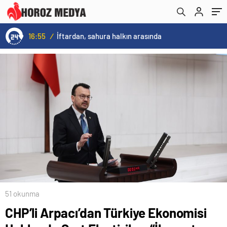
Sanayici İflas Noktasında!”
Elde Etti
16:55
/
İftardan, sahura halkın arasında
51 okunma
CHP’li Arpacı’dan Türkiye Ekonomisi