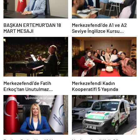
BAŞKAN ERTEMUR’DAN 18
Merkezefendi’de A1 ve A2
MART MESAJI
Seviye İngilizce Kursu
Başvuruları Başladı
Merkezefendi’de Fatih
Merkezefendi Kadın
Erkoç’tan Unutulmaz
Kooperatifi 5 Yaşında
Ramazan Konseri