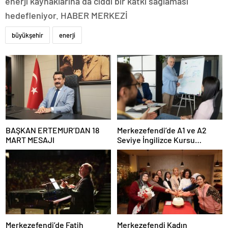
enerji kaynaklarına da ciddi bir katkı sağlaması
hedefleniyor. HABER MERKEZİ
büyükşehir
enerji
BAŞKAN ERTEMUR’DAN 18
Merkezefendi’de A1 ve A2
MART MESAJI
Seviye İngilizce Kursu
Başvuruları Başladı
Merkezefendi’de Fatih
Merkezefendi Kadın