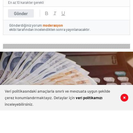
En az 10 karakter gerekli
Gönder
Gönderdiğiniz yorum
moderasyon
ekibi tarafından incelendikten sonra yayınlanacaktır.
Veri politikasındaki amaçlarla sınırlı ve mevzuata uygun şekilde
çerez konumlandırmaktayız. Detaylar için
veri politikamızı
0
0
0
0
inceleyebilirsiniz.