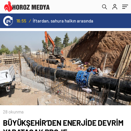
16:55
/
İftardan, sahura halkın arasında
28 okunma
BÜYÜKŞEHİR’DEN ENERJİDE DEVRİM