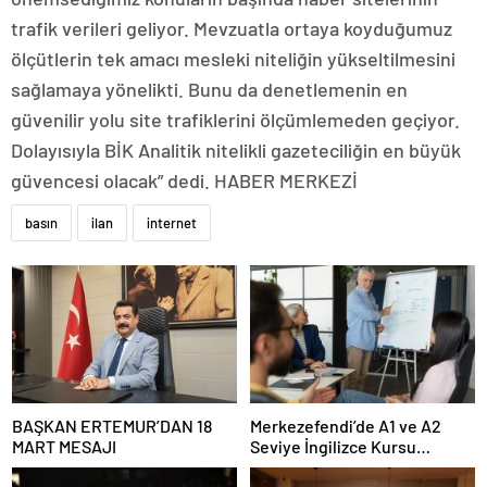
trafik verileri geliyor. Mevzuatla ortaya koyduğumuz
ölçütlerin tek amacı mesleki niteliğin yükseltilmesini
sağlamaya yönelikti. Bunu da denetlemenin en
güvenilir yolu site trafiklerini ölçümlemeden geçiyor.
Dolayısıyla BİK Analitik nitelikli gazeteciliğin en büyük
güvencesi olacak” dedi. HABER MERKEZİ
basın
ilan
internet
BAŞKAN ERTEMUR’DAN 18
Merkezefendi’de A1 ve A2
MART MESAJI
Seviye İngilizce Kursu
Başvuruları Başladı