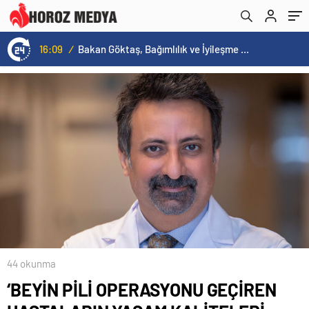
16:09
/
Bakan Göktaş, Bağımlılık ve İyileşme Konulu Kadın Forumu’nda konuştu:
44 okunma
‘BEYİN PİLİ OPERASYONU GEÇİREN