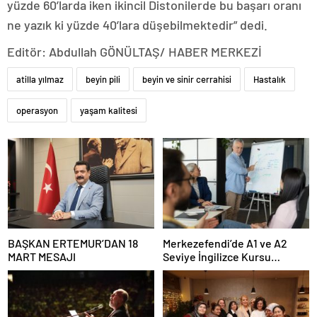
yüzde 60’larda iken ikincil Distonilerde bu başarı oranı
ne yazık ki yüzde 40’lara düşebilmektedir” dedi.
Editör: Abdullah GÖNÜLTAŞ/ HABER MERKEZİ
atilla yılmaz
beyin pili
beyin ve sinir cerrahisi
Hastalık
operasyon
yaşam kalitesi
BAŞKAN ERTEMUR’DAN 18
Merkezefendi’de A1 ve A2
MART MESAJI
Seviye İngilizce Kursu
Başvuruları Başladı