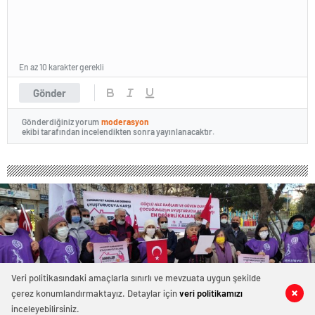
En az 10 karakter gerekli
Gönder
Gönderdiğiniz yorum
moderasyon
ekibi tarafından incelendikten sonra yayınlanacaktır.
Veri politikasındaki amaçlarla sınırlı ve mevzuata uygun şekilde
çerez konumlandırmaktayız. Detaylar için
veri politikamızı
0
0
0
0
inceleyebilirsiniz.