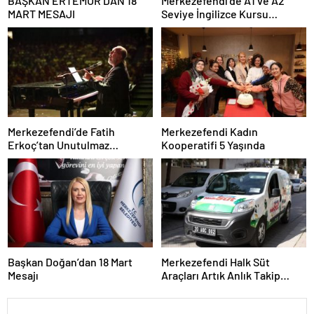
BAŞKAN ERTEMUR’DAN 18
Merkezefendi’de A1 ve A2
MART MESAJI
Seviye İngilizce Kursu
Başvuruları Başladı
Merkezefendi’de Fatih
Merkezefendi Kadın
Erkoç’tan Unutulmaz
Kooperatifi 5 Yaşında
Ramazan Konseri
Başkan Doğan’dan 18 Mart
Merkezefendi Halk Süt
Mesajı
Araçları Artık Anlık Takip
Ediliyor