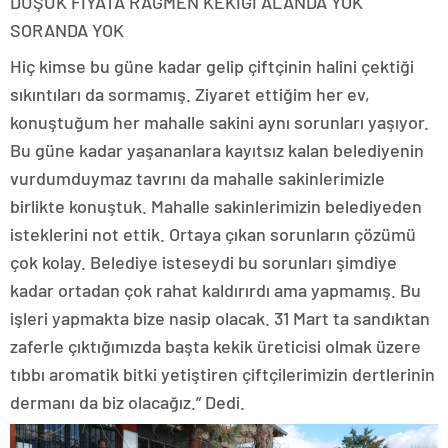
DÜŞÜK FİYATA RAĞMEN KEKİĞİ ALANDA YOK
SORANDA YOK
Hiç kimse bu güne kadar gelip çiftçinin halini çektiği
sıkıntıları da sormamış. Ziyaret ettiğim her ev,
konuştuğum her mahalle sakini aynı sorunları yaşıyor.
Bu güne kadar yaşananlara kayıtsız kalan belediyenin
vurdumduymaz tavrını da mahalle sakinlerimizle
birlikte konuştuk. Mahalle sakinlerimizin belediyeden
isteklerini not ettik. Ortaya çıkan sorunların çözümü
çok kolay. Belediye isteseydi bu sorunları şimdiye
kadar ortadan çok rahat kaldırırdı ama yapmamış. Bu
işleri yapmakta bize nasip olacak. 31 Mart ta sandıktan
zaferle çıktığımızda başta kekik üreticisi olmak üzere
tıbbı aromatik bitki yetiştiren çiftçilerimizin dertlerinin
dermanı da biz olacağız.” Dedi.