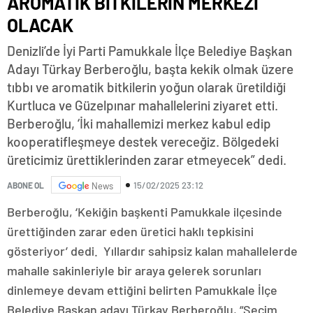
AROMATİK BİTKİLERİN MERKEZİ
OLACAK
Denizli’de İyi Parti Pamukkale İlçe Belediye Başkan
Adayı Türkay Berberoğlu, başta kekik olmak üzere
tıbbı ve aromatik bitkilerin yoğun olarak üretildiği
Kurtluca ve Güzelpınar mahallelerini ziyaret etti.
Berberoğlu, ‘İki mahallemizi merkez kabul edip
kooperatifleşmeye destek vereceğiz. Bölgedeki
üreticimiz ürettiklerinden zarar etmeyecek” dedi.
15/02/2025 23:12
ABONE OL
News
Berberoğlu, ‘Kekiğin başkenti Pamukkale ilçesinde
ürettiğinden zarar eden üretici haklı tepkisini
gösteriyor’ dedi. Yıllardır sahipsiz kalan mahallelerde
mahalle sakinleriyle bir araya gelerek sorunları
dinlemeye devam ettiğini belirten Pamukkale İlçe
Belediye Başkan adayı Türkay Berberoğlu, “Seçim