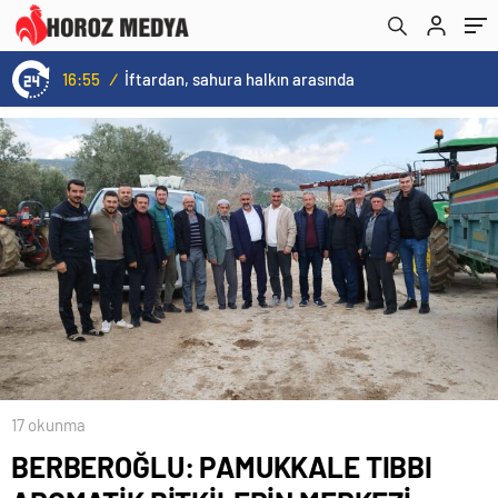
16:55
/
İftardan, sahura halkın arasında
17 okunma
BERBEROĞLU: PAMUKKALE TIBBI