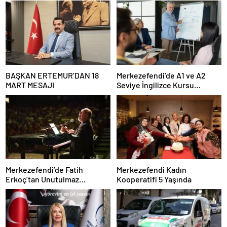
BAŞKAN ERTEMUR’DAN 18
Merkezefendi’de A1 ve A2
MART MESAJI
Seviye İngilizce Kursu
Başvuruları Başladı
Merkezefendi’de Fatih
Merkezefendi Kadın
Erkoç’tan Unutulmaz
Kooperatifi 5 Yaşında
Ramazan Konseri