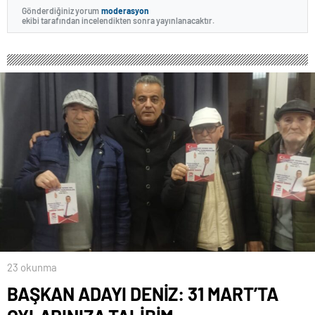
Gönderdiğiniz yorum
moderasyon
ekibi tarafından incelendikten sonra yayınlanacaktır.
23 okunma
BAŞKAN ADAYI DENİZ: 31 MART’TA