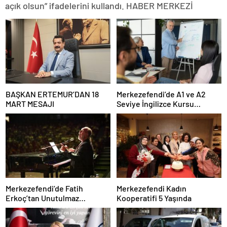
açık olsun” ifadelerini kullandı. HABER MERKEZİ
BAŞKAN ERTEMUR’DAN 18
Merkezefendi’de A1 ve A2
MART MESAJI
Seviye İngilizce Kursu
Başvuruları Başladı
Merkezefendi’de Fatih
Merkezefendi Kadın
Erkoç’tan Unutulmaz
Kooperatifi 5 Yaşında
Ramazan Konseri