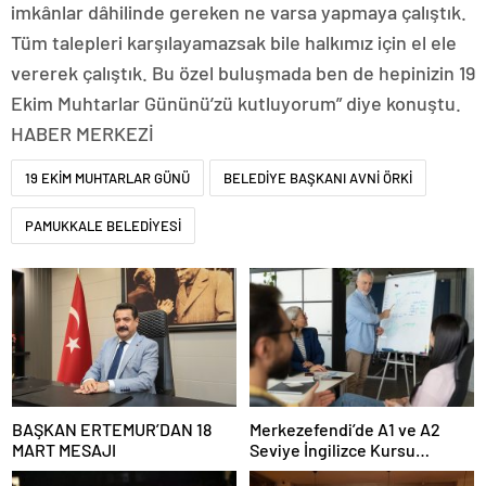
imkânlar dâhilinde gereken ne varsa yapmaya çalıştık.
Tüm talepleri karşılayamazsak bile halkımız için el ele
vererek çalıştık. Bu özel buluşmada ben de hepinizin 19
Ekim Muhtarlar Gününü’zü kutluyorum” diye konuştu.
HABER MERKEZİ
19 EKİM MUHTARLAR GÜNÜ
BELEDİYE BAŞKANI AVNİ ÖRKİ
PAMUKKALE BELEDİYESİ
BAŞKAN ERTEMUR’DAN 18
Merkezefendi’de A1 ve A2
MART MESAJI
Seviye İngilizce Kursu
Başvuruları Başladı