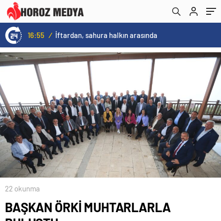
16:55
/
İftardan, sahura halkın arasında
22 okunma
BAŞKAN ÖRKİ MUHTARLARLA