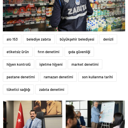
alo 153
belediye zabıta
büyükşehir belediyesi
denizli
etiketsiz ürün
fırın denetimi
gıda güvenliği
hijyen kontrolü
işletme hijyeni
market denetimi
pastane denetimi
ramazan denetimi
son kullanma tarihi
tüketici sağlığı
zabıta denetimi