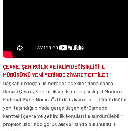
ÇEVRE, ŞEHİRCİLİK VE İKLİM DEĞİŞİKLİĞİ İL
MÜDÜRÜ’NÜ YENİ YERİNDE ZİYARET ETTİLER
Başkan Erdoğan ile beraberindekiler daha sonra
Denizli Çevre, Şehircilik ve İklim Değişikliği İl Müdürü
Mehmet Fatih Namık Öztürk’ü ziyaret etti. Müdürlüğün
yeni taşındığı binada gerçekleşen görüşmede,
kentteki çevre ve şehircilik konuları ile sürdürülebilir
projeler üzerinde görüş alışverişinde bulunuldu. İl