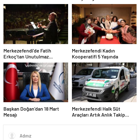
Başvuruları Başladı
Merkezefendi’de Fatih
Merkezefendi Kadın
Erkoç’tan Unutulmaz
Kooperatifi 5 Yaşında
Ramazan Konseri
Başkan Doğan’dan 18 Mart
Merkezefendi Halk Süt
Mesajı
Araçları Artık Anlık Takip
Ediliyor