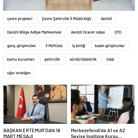
çevre projeleri
Çevre Şehircilik İl Müdürlüğü
denizli
Denizli Bölge Adliye Mahkemesi
denizli ticaret odası
DTO
genç girişimciler
İl Müftüsü
iş birliği
kadın girişimciler
kamu kurumları
şehircilik
sürdürülebilirlik
tobb
uğur erdoğan
BAŞKAN ERTEMUR’DAN 18
Merkezefendi’de A1 ve A2
MART MESAJI
Seviye İngilizce Kursu