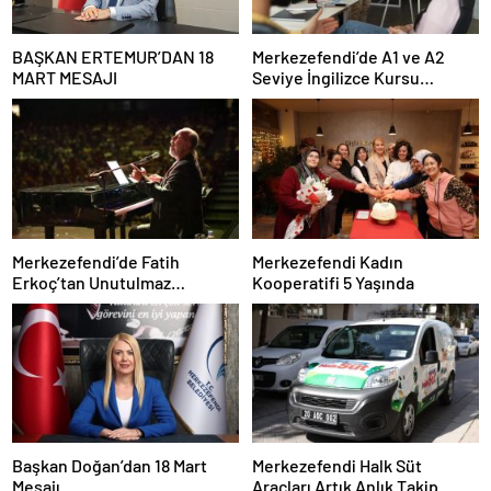
BAŞKAN ERTEMUR’DAN 18
Merkezefendi’de A1 ve A2
MART MESAJI
Seviye İngilizce Kursu
Başvuruları Başladı
Merkezefendi’de Fatih
Merkezefendi Kadın
Erkoç’tan Unutulmaz
Kooperatifi 5 Yaşında
Ramazan Konseri
Başkan Doğan’dan 18 Mart
Merkezefendi Halk Süt
Mesajı
Araçları Artık Anlık Takip