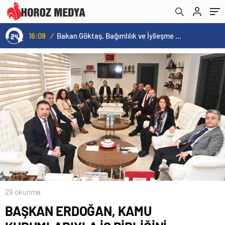
15:59
/
14 Mart Tıp Bayramı’nda Mikrobiyoloji ve Biyokimya Laboratuvarları Rektör Prof. Dr. Ahmet Kutluhan Tarafından Açıldı
29 okunma
BAŞKAN ERDOĞAN, KAMU