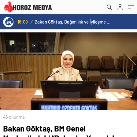
konuştu
GÜNÜ MESAJI
16:09
/
Bakan Göktaş, Bağımlılık ve İyileşme Konulu Kadın Forumu’nda konuştu:
46 okunma
Bakan Göktaş, BM Genel