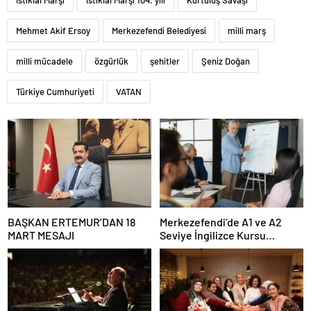
İstiklal Marşı
İstiklal Marşı 104. yılı
Kurtuluş Savaşı
Mehmet Akif Ersoy
Merkezefendi Belediyesi
milli marş
milli mücadele
özgürlük
şehitler
Şeniz Doğan
Türkiye Cumhuriyeti
VATAN
BAŞKAN ERTEMUR’DAN 18
Merkezefendi’de A1 ve A2
MART MESAJI
Seviye İngilizce Kursu
Başvuruları Başladı