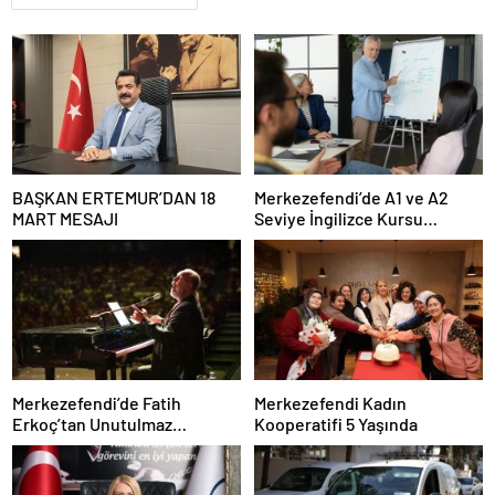
BAŞKAN ERTEMUR’DAN 18
Merkezefendi’de A1 ve A2
MART MESAJI
Seviye İngilizce Kursu
Başvuruları Başladı
Merkezefendi’de Fatih
Merkezefendi Kadın
Erkoç’tan Unutulmaz
Kooperatifi 5 Yaşında
Ramazan Konseri