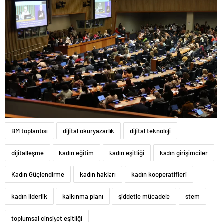
BM toplantısı
dijital okuryazarlık
dijital teknoloji
dijitalleşme
kadın eğitim
kadın eşitliği
kadın girişimciler
Kadın Güçlendirme
kadın hakları
kadın kooperatifleri
kadın liderlik
kalkınma planı
şiddetle mücadele
stem
toplumsal cinsiyet eşitliği