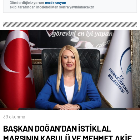
Gönderdiğiniz yorum
moderasyon
ekibi tarafından incelendikten sonra yayınlanacaktır.
39 okunma
BAŞKAN DOĞAN’DAN İSTİKLAL
MARŞININ KABULÜ VE MEHMET AKİF