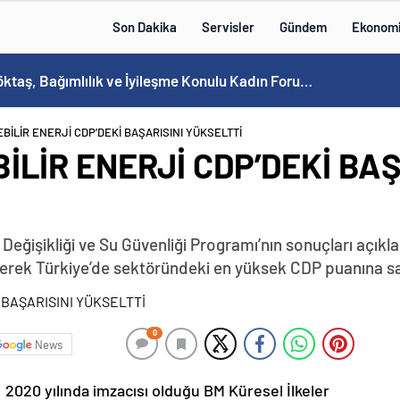
Son Dakika
Servisler
Gündem
Ekonom
Bakan Göktaş, Bağımlılık ve İyileşme Konulu Kadın Forumu’nda konuştu:
BİLİR ENERJİ CDP’DEKİ BAŞARISINI YÜKSELTTİ
İLİR ENERJİ CDP’DEKİ BAŞ
eğişikliği ve Su Güvenliği Programı’nın sonuçları açıklan
erek Türkiye’de sektöründeki en yüksek CDP puanına sahi
0
News
2020 yılında imzacısı olduğu BM Küresel İlkeler