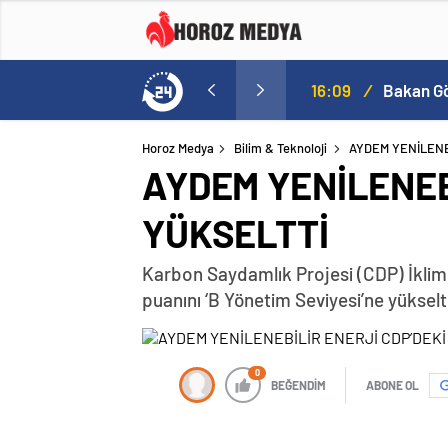
a
16:09
/
Horoz Medya
Bilim & Teknoloji
AYDEM YENİLENE
AYDEM YENİLENEB
YÜKSELTTİ
Karbon Saydamlık Projesi (CDP) İklim D
puanını ‘B Yönetim Seviyesi’ne yükselt
0
BEĞENDİM
ABONE OL