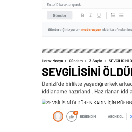
En az 10 karakter gerekli
Gönder
Gönderdiğiniz yorum
moderasyon
ekibi tarafından in
Horoz Medya
Gündem
3.Sayfa
SEVGİLİSİNİ 
SEVGİLİSİNİ ÖLDÜ
Denizli’de birlikte yaşadığı erkek arka
iddianame hazırlandı. Hazırlanan idd
0
BEĞENDİM
ABONE OL