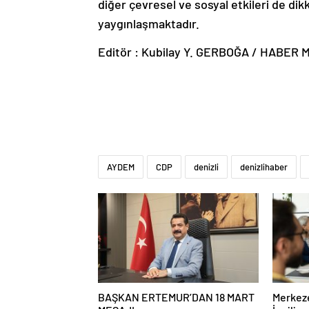
diğer çevresel ve sosyal etkileri de dik
yaygınlaşmaktadır.
Editör : Kubilay Y. GERBOĞA / HABER
AYDEM
CDP
denizli
denizlihaber
BAŞKAN ERTEMUR’DAN 18 MART
Merkeze