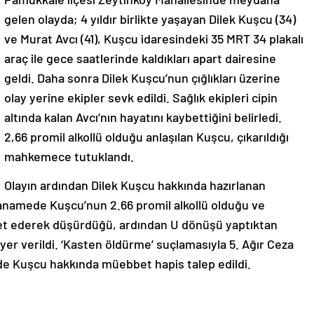
gelen olayda; 4 yıldır birlikte yaşayan Dilek Kuşcu (34)
ve Murat Avcı (41), Kuşcu idaresindeki 35 MRT 34 plakalı
araç ile gece saatlerinde kaldıkları apart dairesine
geldi. Daha sonra Dilek Kuşcu’nun çığlıkları üzerine
olay yerine ekipler sevk edildi. Sağlık ekipleri cipin
altında kalan Avcı’nın hayatını kaybettiğini belirledi.
2,66 promil alkollü olduğu anlaşılan Kuşcu, çıkarıldığı
mahkemece tutuklandı.
Olayın ardından Dilek Kuşcu hakkında hazırlanan
anamede Kuşcu’nun 2.66 promil alkollü olduğu ve
eket ederek düşürdüğü, ardından U dönüşü yaptıktan
er verildi. ‘Kasten öldürme’ suçlamasıyla 5. Ağır Ceza
e Kuşcu hakkında müebbet hapis talep edildi.