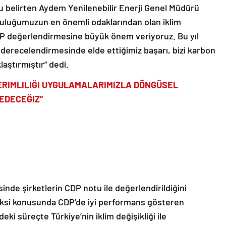
u belirten Aydem Yenilenebilir Enerji Genel Müdürü
lculuğumuzun en önemli odaklarından olan iklim
DP değerlendirmesine büyük önem veriyoruz. Bu yıl
i derecelendirmesinde elde ettiğimiz başarı, bizi karbon
aştırmıştır” dedi.
VERIMLILIĞI UYGULAMALARIMIZLA DÖNGÜSEL
EDECEĞIZ”
inde şirketlerin CDP notu ile değerlendirildiğini
deksi konusunda CDP’de iyi performans gösteren
ki süreçte Türkiye’nin iklim değişikliği ile