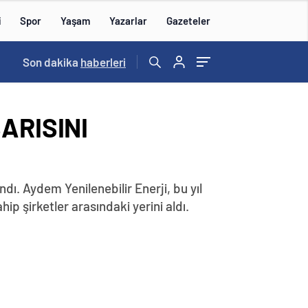
i
Spor
Yaşam
Yazarlar
Gazeteler
15:59
Son dakika
/
haberleri
ARISINI
dı. Aydem Yenilenebilir Enerji, bu yıl
p şirketler arasındaki yerini aldı.