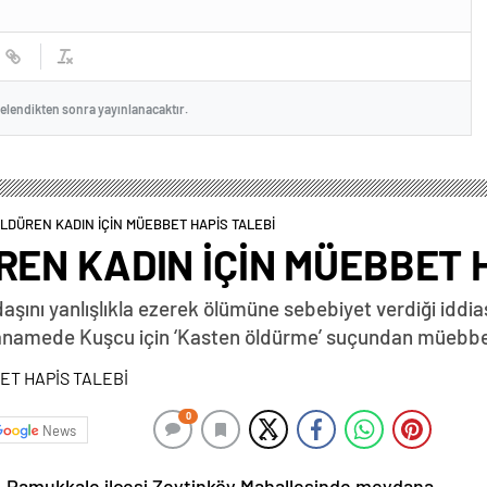
celendikten sonra yayınlanacaktır.
ÖLDÜREN KADIN İÇİN MÜEBBET HAPİS TALEBİ
REN KADIN İÇİN MÜEBBET 
daşını yanlışlıkla ezerek ölümüne sebebiyet verdiği iddia
ianamede Kuşcu için ‘Kasten öldürme’ suçundan müebbet
0
News
Pamukkale ilçesi Zeytinköy Mahallesinde meydana