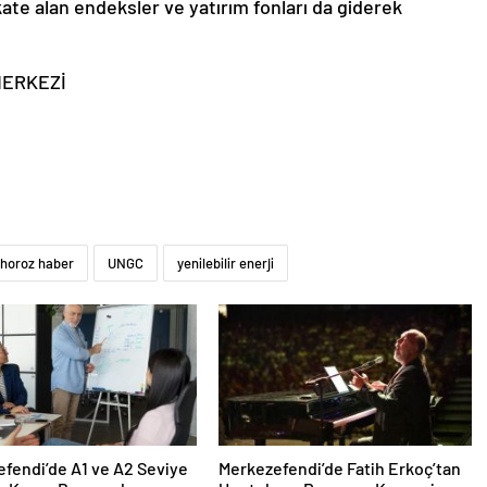
kate alan endeksler ve yatırım fonları da giderek
 MERKEZİ
horoz haber
UNGC
yenilebilir enerji
fendi’de A1 ve A2 Seviye
Merkezefendi’de Fatih Erkoç’tan