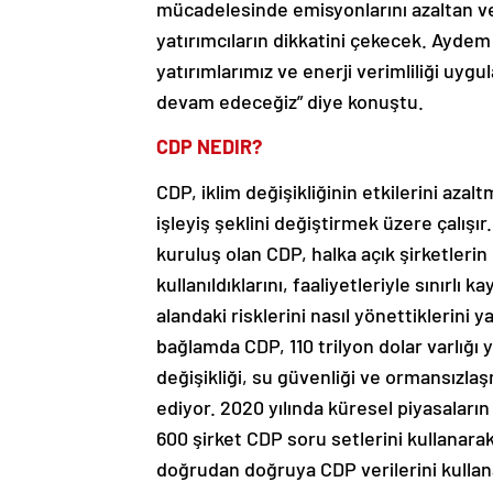
mücadelesinde emisyonlarını azaltan ve 
yatırımcıların dikkatini çekecek. Aydem Y
yatırımlarımız ve enerji verimliliği uy
devam edeceğiz” diye konuştu.
CDP NEDIR?
CDP, iklim değişikliğinin etkilerini aza
işleyiş şeklini değiştirmek üzere çalış
kuruluş olan CDP, halka açık şirketlerin
kullanıldıklarını, faaliyetleriyle sınırlı 
alandaki risklerini nasıl yönettiklerini 
bağlamda CDP, 110 trilyon dolar varlığı 
değişikliği, su güvenliği ve ormansızlaş
ediyor. 2020 yılında küresel piyasaları
600 şirket CDP soru setlerini kullanara
doğrudan doğruya CDP verilerini kullana