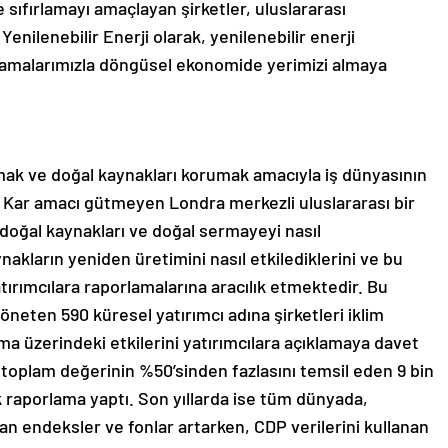
sıfırlamayı amaçlayan şirketler, uluslararası
enilenebilir Enerji olarak, yenilenebilir enerji
gulamalarımızla döngüsel ekonomide yerimizi almaya
ltmak ve doğal kaynakları korumak amacıyla iş dünyasının
ır. Kar amacı gütmeyen Londra merkezli uluslararası bir
 doğal kaynakları ve doğal sermayeyi nasıl
kaynakların yeniden üretimini nasıl etkilediklerini ve bu
yatırımcılara raporlamalarına aracılık etmektedir. Bu
yöneten 590 küresel yatırımcı adına şirketleri iklim
ma üzerindeki etkilerini yatırımcılara açıklamaya davet
n toplam değerinin %50’sinden fazlasını temsil eden 9 bin
k raporlama yaptı. Son yıllarda ise tüm dünyada,
n endeksler ve fonlar artarken, CDP verilerini kullanan