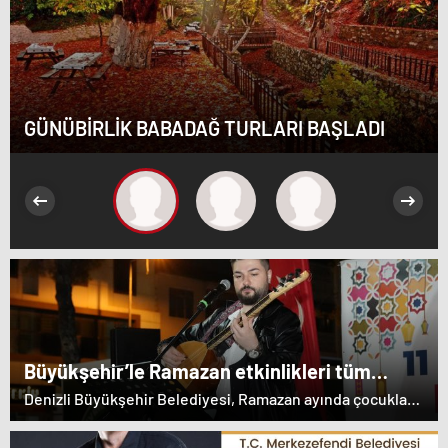
GÜNÜBİRLİK BABADAĞ TURLARI BAŞLADI
Büyükşehir’le Ramazan etkinlikleri tüm
hızıyla devam ediyor
Denizli Büyükşehir Belediyesi, Ramazan ayında çocuklar
ve aileler için dolu dolu etkinlikler sunuyor. Nihat
Zeybekci Kongre Merkezi’nde düzenlenen programda