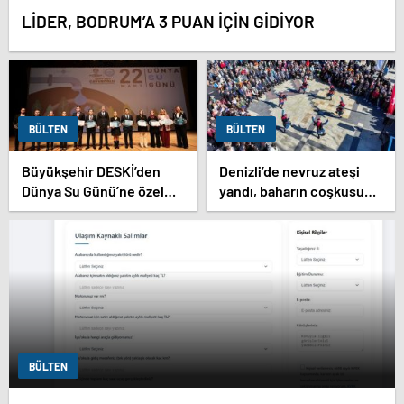
LİDER, BODRUM’A 3 PUAN İÇİN GİDİYOR
BÜLTEN
BÜLTEN
Büyükşehir DESKİ’den
Denizli’de nevruz ateşi
Dünya Su Günü’ne özel
yandı, baharın coşkusu
program
meydana taştı
BÜLTEN