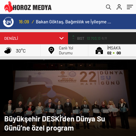
16:09
/
Bakan Göktaş, Bağımlılık ve İyileşme Konulu Kadın Forumu’nda konuştu:
BIST
13.703,13
0,11
Canlı Yol
İMSAK'A
30°C
Durumu
02
00
Büyükşehir DESKİ’den Dünya Su
Günü’ne özel program