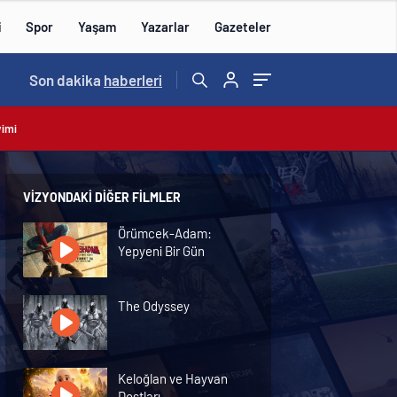
i
Spor
Yaşam
Yazarlar
Gazeteler
15:35
Son dakika
/
haberleri
vimi
VIZYONDAKI DIĞER FILMLER
Örümcek-Adam:
Yepyeni Bir Gün
The Odyssey
Keloğlan ve Hayvan
Dostları