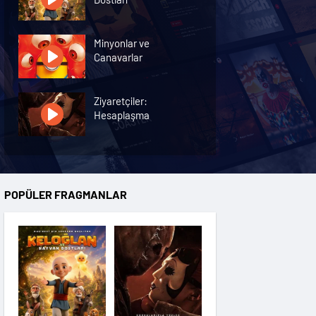
Minyonlar ve
Canavarlar
Ziyaretçiler:
Hesaplaşma
Nasreddin Hoca:
Zaman Yolcusu 4
POPÜLER FRAGMANLAR
Oyuncak Hikayesi 5
Hayvan Çiftliği