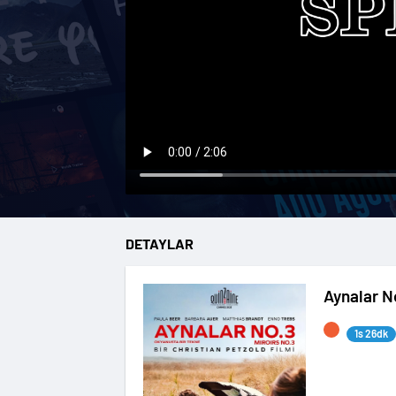
DETAYLAR
Aynalar N
1s 26dk