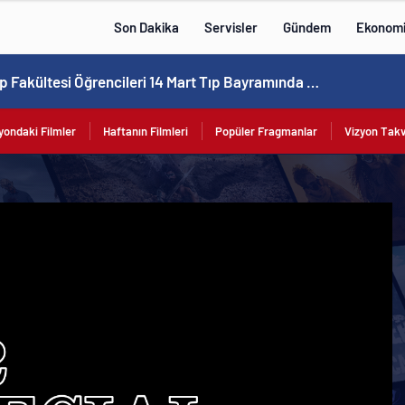
Son Dakika
Servisler
Gündem
Ekonom
PAÜ’lü Tıp Fakültesi Öğrencileri 14 Mart Tıp Bayramında Beyaz Önlüklerini Giydiler
yondaki Filmler
Haftanın Filmleri
Popüler Fragmanlar
Vizyon Tak