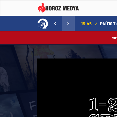
14 Mart Tıp Bayramı’nda Mikrobiyoloji ve Biyokimya Laboratuvarları Rektör Prof. Dr. Ahmet Kutluhan Tarafından Açıldı
15:45
/
Viz