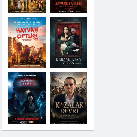
Karanlıktan Gelen
Şeytandan Satılık
Kozalak Devri
Moana