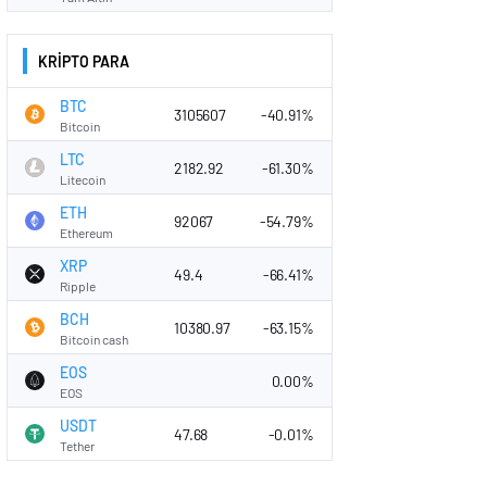
KRİPTO PARA
BTC
3105607
-40.91%
Bitcoin
LTC
2182.92
-61.30%
Litecoin
ETH
92067
-54.79%
Ethereum
XRP
49.4
-66.41%
Ripple
BCH
10380.97
-63.15%
Bitcoin cash
EOS
0.00%
EOS
USDT
47.68
-0.01%
Tether