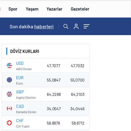
i
Spor
Yaşam
Yazarlar
Gazeteler
16:09
Son dakika
/
haberleri
DÖVİZ KURLARI
USD
47,7077
47,7032
ABD Doları
EUR
55,0847
55,0700
Euro
GBP
64,2288
64,2103
İngiliz Sterlini
CAD
34,0547
34,0446
Kanada Doları
CHF
58,8978
58,8712
Çin Yuanı