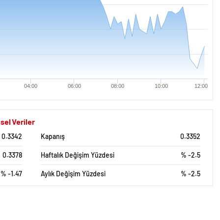
04:00
06:00
08:00
10:00
12:00
sel Veriler
0.3342
Kapanış
0.3352
0.3378
Haftalık Değişim Yüzdesi
% -2.5
% -1.47
Aylık Değişim Yüzdesi
% -2.5