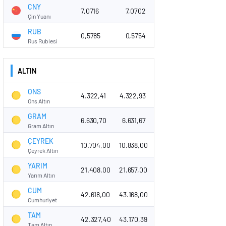
CNY
7,0716
7,0702
Çin Yuanı
RUB
0,5785
0,5754
Rus Rublesi
ALTIN
ONS
4.322,41
4.322,93
Ons Altın
GRAM
6.630,70
6.631,67
Gram Altın
ÇEYREK
10.704,00
10.838,00
Çeyrek Altın
YARIM
21.408,00
21.657,00
Yarım Altın
CUM
42.618,00
43.168,00
Cumhuriyet
TAM
42.327,40
43.170,39
Tam Altın