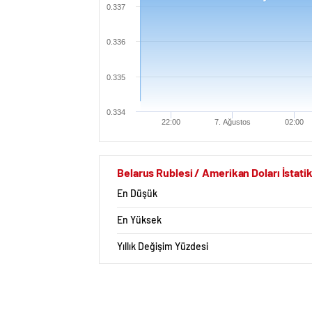
0.337
0.336
0.335
0.334
22:00
7. Ağustos
02:00
Belarus Rublesi / Amerikan Doları İstatik
En Düşük
En Yüksek
Yıllık Değişim Yüzdesi