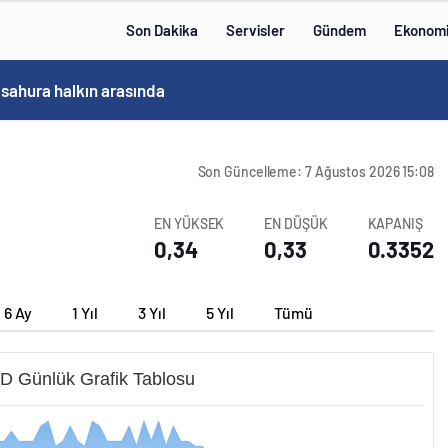
Son Dakika
Servisler
Gündem
Ekonom
 sahura halkın arasında
Son Güncelleme: 7 Ağustos 2026 15:08
EN YÜKSEK
EN DÜŞÜK
KAPANIŞ
0,34
0,33
0.3352
6 Ay
1 Yıl
3 Yıl
5 Yıl
Tümü
 Günlük Grafik Tablosu