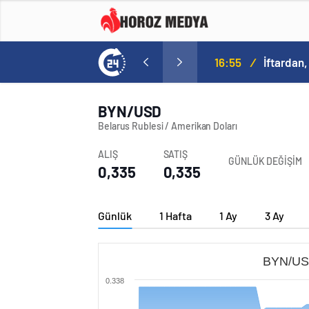
16:55
/
İftardan,
BYN/USD
Belarus Rublesi / Amerikan Doları
ALIŞ
SATIŞ
GÜNLÜK DEĞİŞİM
0,335
0,335
Günlük
1 Hafta
1 Ay
3 Ay
BYN/USD
0.338