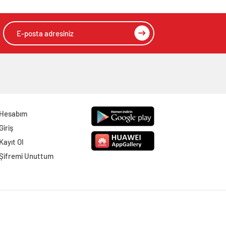
Hesabım
Giriş
Kayıt Ol
Şifremi Unuttum