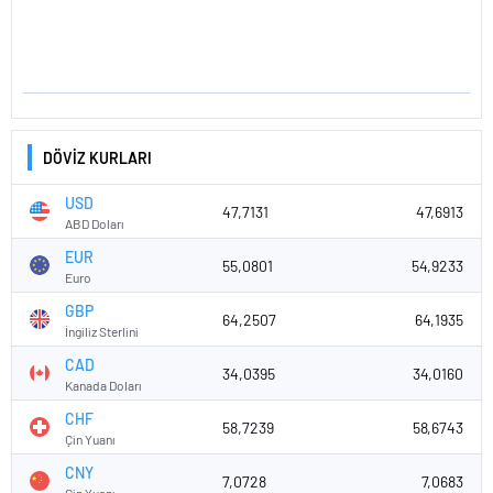
DÖVİZ KURLARI
USD
47,7131
47,6913
ABD Doları
EUR
55,0801
54,9233
Euro
GBP
64,2507
64,1935
İngiliz Sterlini
CAD
34,0395
34,0160
Kanada Doları
CHF
58,7239
58,6743
Çin Yuanı
CNY
7,0728
7,0683
Çin Yuanı