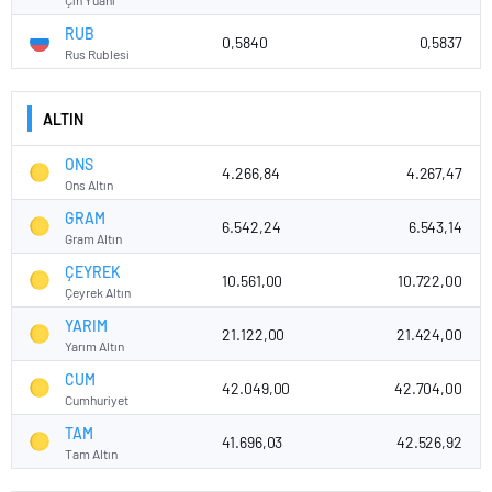
RUB
0,5840
0,5837
Rus Rublesi
ALTIN
ONS
4.266,84
4.267,47
Ons Altın
GRAM
6.542,24
6.543,14
Gram Altın
ÇEYREK
10.561,00
10.722,00
Çeyrek Altın
YARIM
21.122,00
21.424,00
Yarım Altın
CUM
42.049,00
42.704,00
Cumhuriyet
TAM
41.696,03
42.526,92
Tam Altın