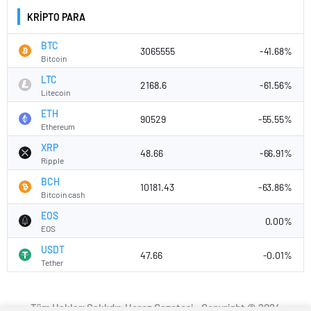
KRİPTO PARA
BTC
3065555
-41.68%
Bitcoin
LTC
2168.6
-61.56%
Litecoin
ETH
90529
-55.55%
Ethereum
XRP
48.66
-66.91%
Ripple
BCH
10181.43
-63.86%
Bitcoin cash
EOS
0.00%
EOS
USDT
47.66
-0.01%
Tether
Tüm Hakları Saklıdır. Horoz Gazetesi - Copyright © 2024