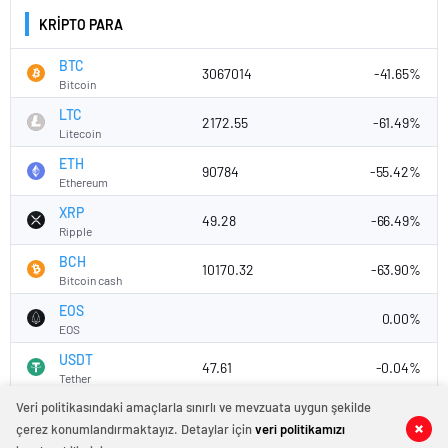
KRİPTO PARA
BTC
3067014
-41.65%
Bitcoin
LTC
2172.55
-61.49%
Litecoin
ETH
90784
-55.42%
Ethereum
XRP
49.28
-66.49%
Ripple
BCH
10170.32
-63.90%
Bitcoin cash
EOS
0.00%
EOS
USDT
47.61
-0.04%
Tether
Veri politikasındaki amaçlarla sınırlı ve mevzuata uygun şekilde
çerez konumlandırmaktayız. Detaylar için
veri politikamızı
Tüm Hakları Saklıdır. Horoz Gazetesi - Copyright © 2024