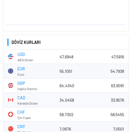
DÖVİZ KURLARI
USD
47,6948
47,5916
ABD Doları
EUR
55,1051
54,7938
Euro
GBP
64,4340
63,9091
İngiliz Sterlini
CAD
34,0458
33,9576
Kanada Doları
CHF
58,7302
58,5455
Çin Yuanı
CNY
7,0676
7,0501
Çin Yuanı