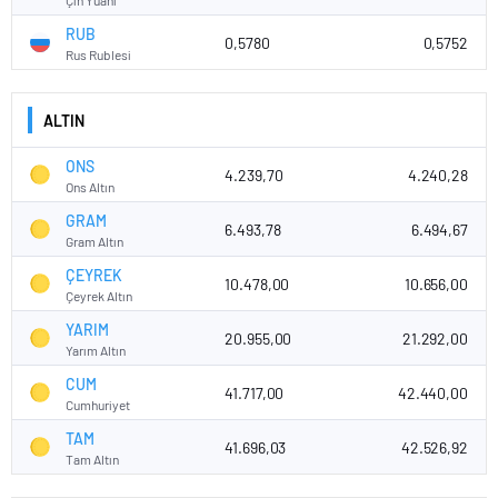
RUB
0,5780
0,5752
Rus Rublesi
ALTIN
ONS
4.239,70
4.240,28
Ons Altın
GRAM
6.493,78
6.494,67
Gram Altın
ÇEYREK
10.478,00
10.656,00
Çeyrek Altın
YARIM
20.955,00
21.292,00
Yarım Altın
CUM
41.717,00
42.440,00
Cumhuriyet
TAM
41.696,03
42.526,92
Tam Altın