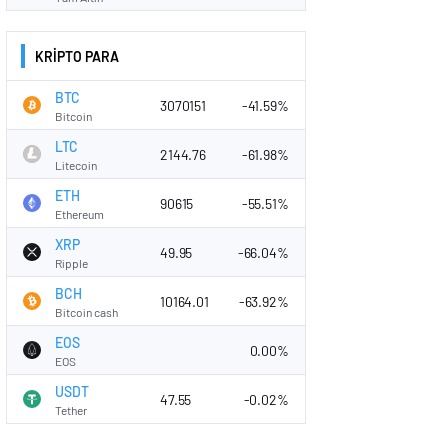
KRİPTO PARA
BTC
3070151
-41.59%
Bitcoin
LTC
2144.76
-61.98%
Litecoin
ETH
90615
-55.51%
Ethereum
XRP
49.95
-66.04%
Ripple
BCH
10164.01
-63.92%
Bitcoin cash
EOS
0.00%
EOS
USDT
47.55
-0.02%
Tether