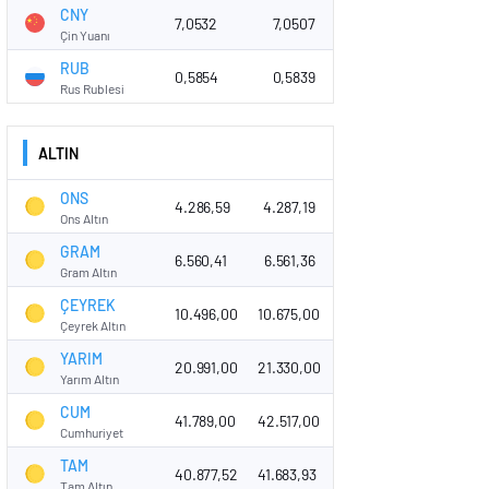
CNY
7,0532
7,0507
Çin Yuanı
RUB
0,5854
0,5839
Rus Rublesi
ALTIN
ONS
4.286,59
4.287,19
Ons Altın
GRAM
6.560,41
6.561,36
Gram Altın
ÇEYREK
10.496,00
10.675,00
Çeyrek Altın
YARIM
20.991,00
21.330,00
Yarım Altın
CUM
41.789,00
42.517,00
Cumhuriyet
TAM
40.877,52
41.683,93
Tam Altın