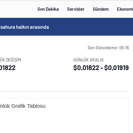
Son Dakika
Servisler
Gündem
Ekonom
 sahura halkın arasında
Son Güncelleme: 05:16
ÜK DEĞİŞİM
GÜNLÜK ARALIK
01822
$0,01822 - $0,01919
nlük Grafik Tablosu