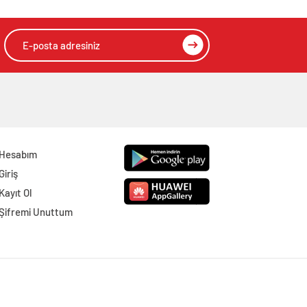
Hesabım
Giriş
Kayıt Ol
Şifremi Unuttum