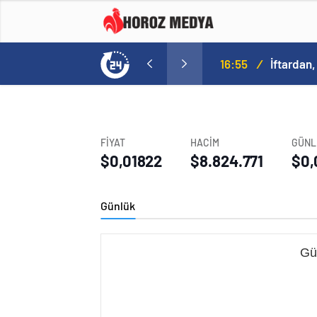
16:55
/
İftardan,
FİYAT
HACİM
GÜNL
$0,01822
$8.824.771
$0,
Günlük
Gü