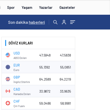
i
Spor
Yaşam
Yazarlar
Gazeteler
16:09
Son dakika
/
haberleri
DÖVİZ KURLARI
USD
47,5948
47,5838
ABD Doları
EUR
55,1392
55,0851
Euro
GBP
64,2589
64,2219
İngiliz Sterlini
CAD
33,9872
33,9635
Kanada Doları
CHF
59,0486
58,9981
Çin Yuanı