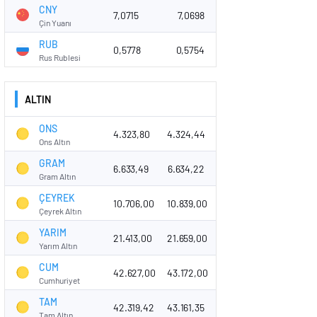
CNY
7,0715
7,0698
Çin Yuanı
RUB
0,5778
0,5754
Rus Rublesi
ALTIN
ONS
4.323,80
4.324,44
Ons Altın
GRAM
6.633,49
6.634,22
Gram Altın
ÇEYREK
10.706,00
10.839,00
Çeyrek Altın
YARIM
21.413,00
21.659,00
Yarım Altın
CUM
42.627,00
43.172,00
Cumhuriyet
TAM
42.319,42
43.161,35
Tam Altın