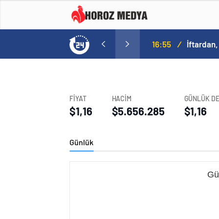
a
16:09
/
FİYAT
HACİM
GÜNLÜK DE
$1,16
$5.656.285
$1,16
Günlük
Gü