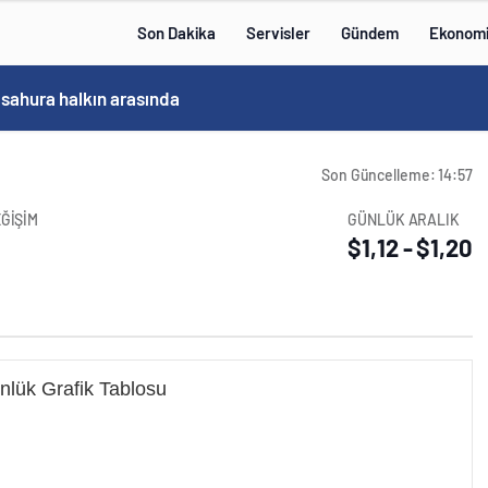
Son Dakika
Servisler
Gündem
Ekonom
Bakan Göktaş, Bağımlılık ve İyileşme Konulu Kadın Forumu’nda konuştu:
Son Güncelleme: 14:57
ĞİŞİM
GÜNLÜK ARALIK
$1,12 - $1,20
nlük Grafik Tablosu