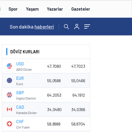
i
Spor
Yaşam
Yazarlar
Gazeteler
15:59
Son dakika
/
haberleri
DÖVİZ KURLARI
USD
47,7080
47,7023
ABD Doları
EUR
55,0588
55,0466
Euro
GBP
64,2053
64,1912
İngiliz Sterlini
CAD
34,0480
34,0366
Kanada Doları
CHF
58,8988
58,8704
Çin Yuanı