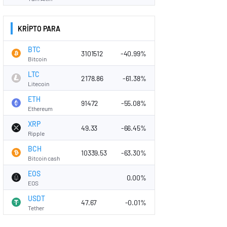
KRİPTO PARA
BTC
3101512
-40.99%
Bitcoin
LTC
2178.86
-61.38%
Litecoin
ETH
91472
-55.08%
Ethereum
XRP
49.33
-66.45%
Ripple
BCH
10339.53
-63.30%
Bitcoin cash
EOS
0.00%
EOS
USDT
47.67
-0.01%
Tether