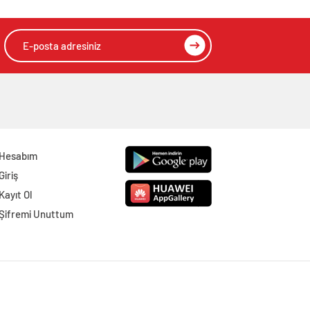
Hesabım
Giriş
Kayıt Ol
Şifremi Unuttum