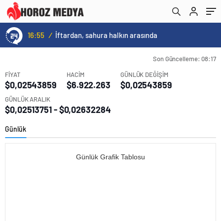
16:55
/
İftardan, sahura halkın arasında
Son Güncelleme: 08:17
FİYAT
HACİM
GÜNLÜK DEĞİŞİM
$0,02543859
$6.922.263
$0,02543859
GÜNLÜK ARALIK
$0,02513751 - $0,02632284
Günlük
Günlük Grafik Tablosu