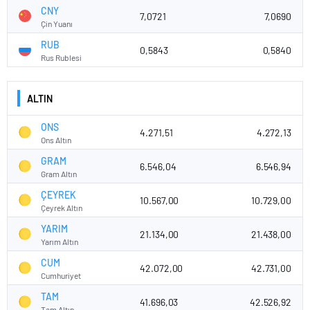
CNY
7,0721
7,0690
Çin Yuanı
RUB
0,5843
0,5840
Rus Rublesi
ALTIN
ONS
4.271,51
4.272,13
Ons Altın
GRAM
6.546,04
6.546,94
Gram Altın
ÇEYREK
10.567,00
10.729,00
Çeyrek Altın
YARIM
21.134,00
21.438,00
Yarım Altın
CUM
42.072,00
42.731,00
Cumhuriyet
TAM
41.696,03
42.526,92
Tam Altın