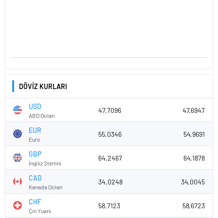
DÖVİZ KURLARI
USD
47,7096
47,6947
ABD Doları
EUR
55,0346
54,9691
Euro
GBP
64,2467
64,1878
İngiliz Sterlini
CAD
34,0248
34,0045
Kanada Doları
CHF
58,7123
58,6723
Çin Yuanı