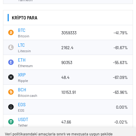
KRİPTO PARA
BTC
3059333
-41.79%
Bitcoin
LTC
2162.4
-61.67%
Litecoin
ETH
90353
-55.63%
Ethereum
XRP
48.4
-67.09%
Ripple
BCH
10153.91
-63.96%
Bitcoin cash
EOS
0.00%
EOS
USDT
47.66
-0.02%
Tether
Veri politikasındaki amaçlarla sınırlı ve mevzuata uygun şekilde