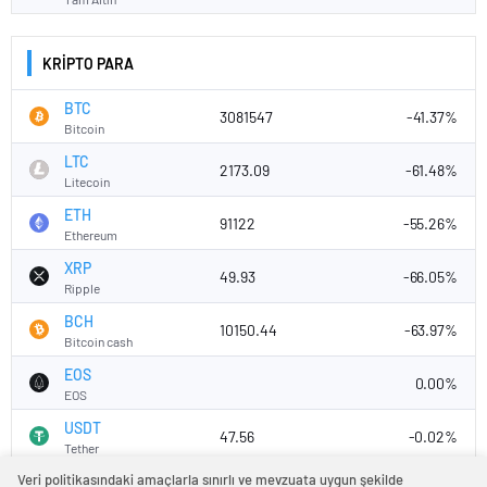
KRİPTO PARA
BTC
3081547
-41.37%
Bitcoin
LTC
2173.09
-61.48%
Litecoin
ETH
91122
-55.26%
Ethereum
XRP
49.93
-66.05%
Ripple
BCH
10150.44
-63.97%
Bitcoin cash
EOS
0.00%
EOS
USDT
47.56
-0.02%
Tether
Veri politikasındaki amaçlarla sınırlı ve mevzuata uygun şekilde