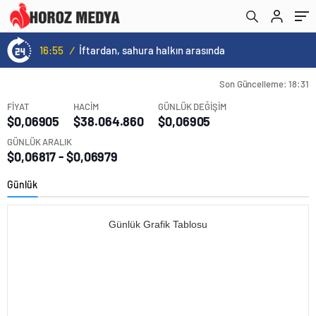
16:55
/
İftardan, sahura halkın arasında
Son Güncelleme: 18:31
FİYAT
HACİM
GÜNLÜK DEĞİŞİM
$0,06905
$38.064.860
$0,06905
GÜNLÜK ARALIK
$0,06817 - $0,06979
Günlük
Günlük Grafik Tablosu