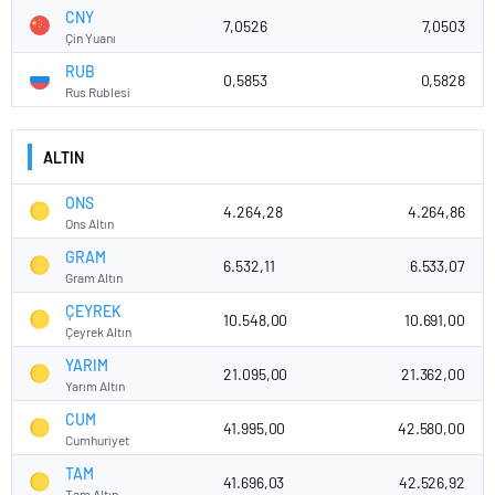
CNY
7,0526
7,0503
Çin Yuanı
RUB
0,5853
0,5828
Rus Rublesi
ALTIN
ONS
4.264,28
4.264,86
Ons Altın
GRAM
6.532,11
6.533,07
Gram Altın
ÇEYREK
10.548,00
10.691,00
Çeyrek Altın
YARIM
21.095,00
21.362,00
Yarım Altın
CUM
41.995,00
42.580,00
Cumhuriyet
TAM
41.696,03
42.526,92
Tam Altın