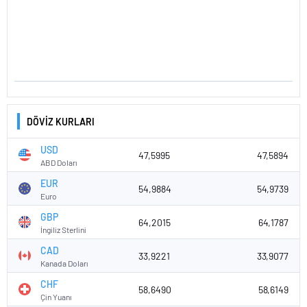
DÖVİZ KURLARI
USD
47,5995
47,5894
ABD Doları
EUR
54,9884
54,9739
Euro
GBP
64,2015
64,1787
İngiliz Sterlini
CAD
33,9221
33,9077
Kanada Doları
CHF
58,6490
58,6149
Çin Yuanı