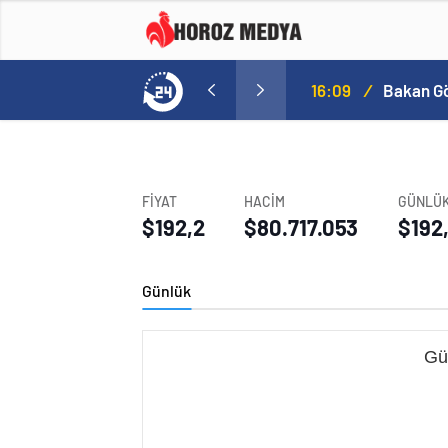
a
16:09
/
FİYAT
HACİM
GÜNLÜK
$192,2
$80.717.053
$192
Günlük
Gü