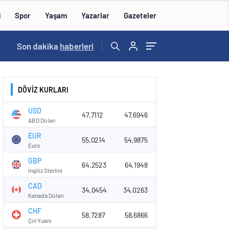
i
Spor
Yaşam
Yazarlar
Gazeteler
15:59
Son dakika
/
haberleri
DÖVİZ KURLARI
USD
47,7112
47,6946
ABD Doları
EUR
55,0214
54,9875
Euro
GBP
64,2523
64,1948
İngiliz Sterlini
CAD
34,0454
34,0263
Kanada Doları
CHF
58,7287
58,6866
Çin Yuanı