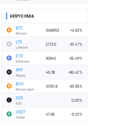
KRİPTO PARA
BTC
3068153
-41.63%
Bitcoin
LTC
2173.5
-61.47%
Litecoin
ETH
90642
-55.49%
Ethereum
XRP
49.38
-66.42%
Ripple
BCH
10157.8
-63.95%
Bitcoin cash
EOS
0.00%
EOS
USDT
47.65
-0.01%
Tether