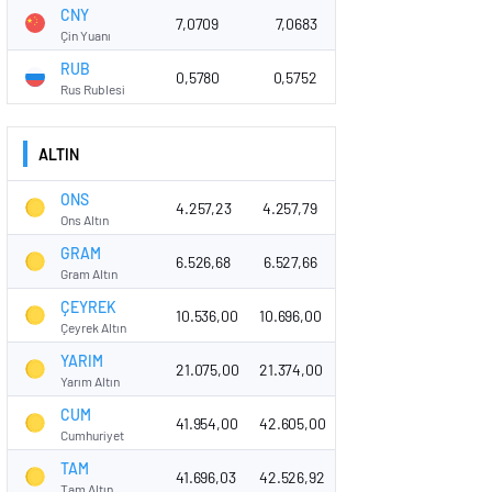
CNY
7,0709
7,0683
Çin Yuanı
RUB
0,5780
0,5752
Rus Rublesi
ALTIN
ONS
4.257,23
4.257,79
Ons Altın
GRAM
6.526,68
6.527,66
Gram Altın
ÇEYREK
10.536,00
10.696,00
Çeyrek Altın
YARIM
21.075,00
21.374,00
Yarım Altın
CUM
41.954,00
42.605,00
Cumhuriyet
TAM
41.696,03
42.526,92
Tam Altın