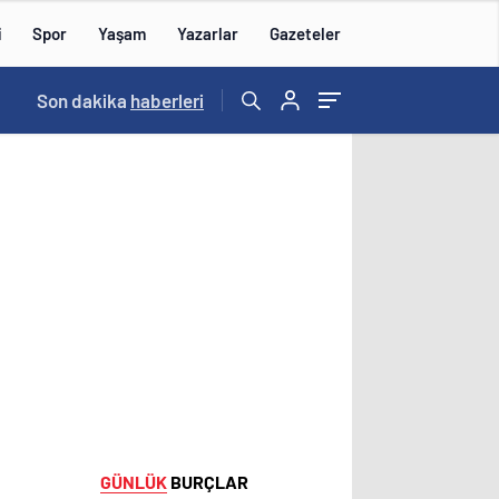
i
Spor
Yaşam
Yazarlar
Gazeteler
16:09
Son dakika
/
haberleri
GÜNLÜK
BURÇLAR