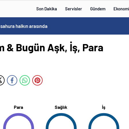
Son Dakika
Servisler
Gündem
Ekonom
 sahura halkın arasında
 & Bugün Aşk, İş, Para
Para
Sağlık
İş