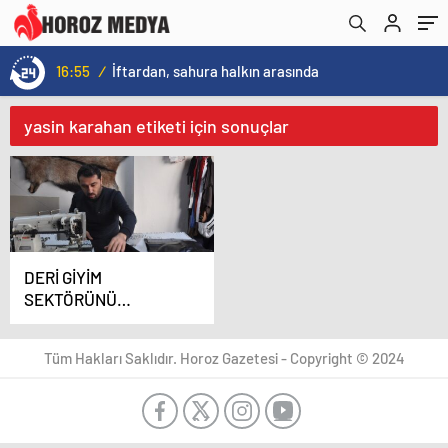
16:55
/
İftardan, sahura halkın arasında
yasin karahan etiketi için sonuçlar
DERİ GİYİM
SEKTÖRÜNÜ
İMİTASYON VURDU
Tüm Hakları Saklıdır. Horoz Gazetesi - Copyright © 2024