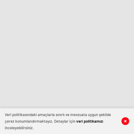
Veri politikasındaki amaçlarla sınırlı ve mevzuata uygun şekilde
çerez konumlandırmaktayız. Detaylar için
veri politikamızı
inceleyebilirsiniz.