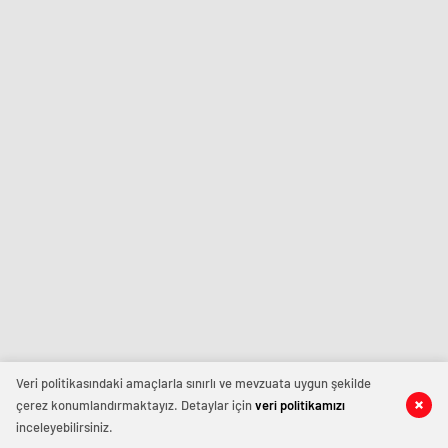
Veri politikasındaki amaçlarla sınırlı ve mevzuata uygun şekilde
çerez konumlandırmaktayız. Detaylar için
veri politikamızı
inceleyebilirsiniz.