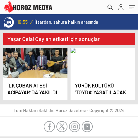
16:55
/
İftardan, sahura halkın arasında
Yaşar Celal Ceylan etiketi için sonuçlar
İLK ÇOBAN ATEŞİ
YÖRÜK KÜLTÜRÜ
ACIPAYAM’DA YAKILDI
‘TOYDA’ YAŞATILACAK
Tüm Hakları Saklıdır. Horoz Gazetesi - Copyright © 2024