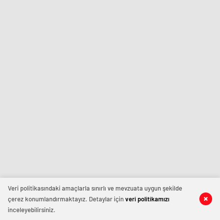
Veri politikasındaki amaçlarla sınırlı ve mevzuata uygun şekilde
çerez konumlandırmaktayız. Detaylar için
veri politikamızı
inceleyebilirsiniz.