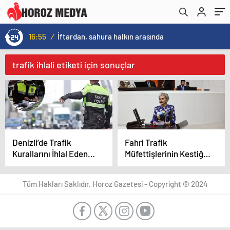
16:55
/
İftardan, sahura halkın arasında
trafik ihlali etiketi için sonuçlar
Denizli’de Trafik
Fahri Trafik
Kurallarını İhlal Eden
Müfettişlerinin Kestiği
Sürücüye 11.253 TL
Cezalar Meclis
Ceza
Gündeminde!
Tüm Hakları Saklıdır. Horoz Gazetesi - Copyright © 2024