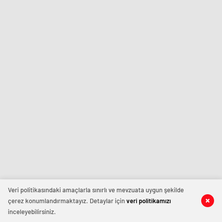
Veri politikasındaki amaçlarla sınırlı ve mevzuata uygun şekilde
çerez konumlandırmaktayız. Detaylar için
veri politikamızı
inceleyebilirsiniz.