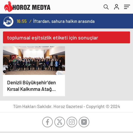
16:55
/
İftardan, sahura halkın arasında
toplumsal eşitsizlik etiketi için sonuçlar
Denizli Büyükşehir’den
Kırsal Kalkınma Atağı:
Tersine Göç
Hedefleniyor!
Tüm Hakları Saklıdır. Horoz Gazetesi - Copyright © 2024