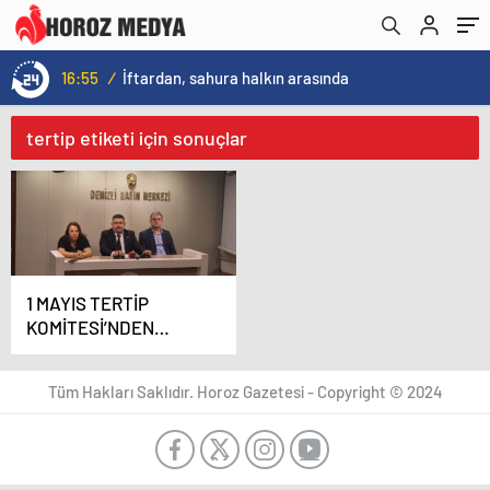
16:55
/
İftardan, sahura halkın arasında
tertip etiketi için sonuçlar
1 MAYIS TERTİP
KOMİTESİ’NDEN
EMEKÇİLERE ÇAĞRI
Tüm Hakları Saklıdır. Horoz Gazetesi - Copyright © 2024