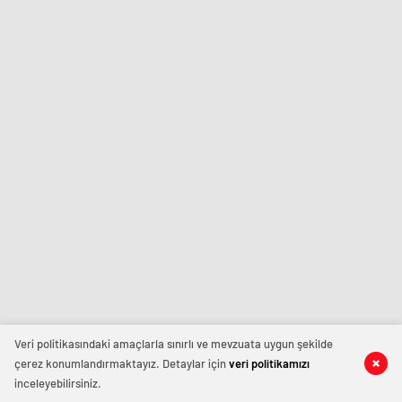
Veri politikasındaki amaçlarla sınırlı ve mevzuata uygun şekilde
çerez konumlandırmaktayız. Detaylar için
veri politikamızı
inceleyebilirsiniz.