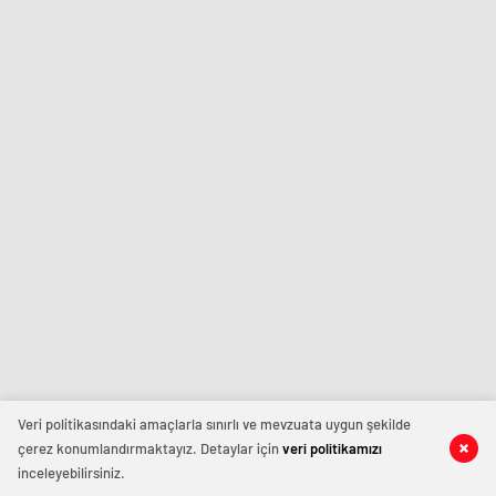
Veri politikasındaki amaçlarla sınırlı ve mevzuata uygun şekilde
çerez konumlandırmaktayız. Detaylar için
veri politikamızı
inceleyebilirsiniz.