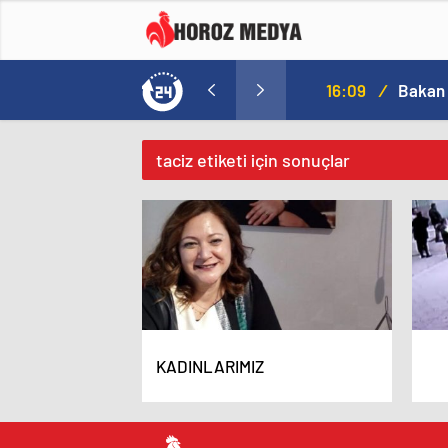
a
16:09
/
taciz etiketi için sonuçlar
KADINLARIMIZ
Sap
göz
esn