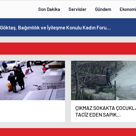
Son Dakika
Servisler
Gündem
Ekonom
Bakan Göktaş, Bağımlılık ve İyileşme Konulu Kadın Forumu’nda konuştu:
ÇIKMAZ SOKAKTA ÇOCUKL
TACİZ EDEN SAPIK
lantılı şahsın çocuğunun
TUTUKLANDI
ü önünde bıçakladığı kadını
af kurtardı