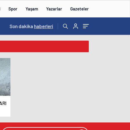
i
Spor
Yaşam
Yazarlar
Gazeteler
15:59
Son dakika
/
haberleri
ARI