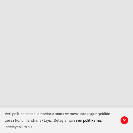
Veri politikasındaki amaçlarla sınırlı ve mevzuata uygun şekilde
çerez konumlandırmaktayız. Detaylar için
veri politikamızı
inceleyebilirsiniz.