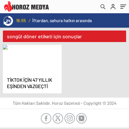
16:55
/
İftardan, sahura halkın arasında
songül döner etiketi için sonuçlar
TİKTOK İÇİN 47 YILLIK
EŞİNDEN VAZGEÇTİ
Tüm Hakları Saklıdır. Horoz Gazetesi - Copyright © 2024