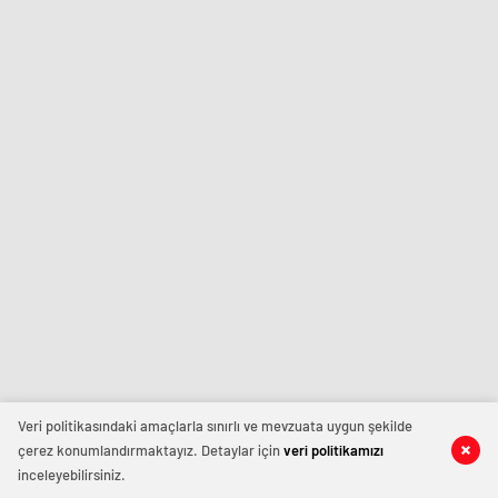
Veri politikasındaki amaçlarla sınırlı ve mevzuata uygun şekilde
çerez konumlandırmaktayız. Detaylar için
veri politikamızı
inceleyebilirsiniz.