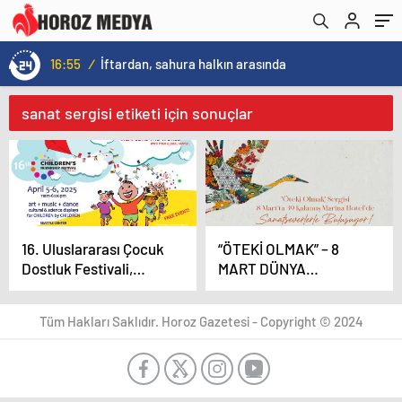
16:55
/
İftardan, sahura halkın arasında
sanat sergisi etiketi için sonuçlar
16. Uluslararası Çocuk
“ÖTEKİ OLMAK” – 8
Dostluk Festivali,
MART DÜNYA
2025’te Seattle’ı
KADINLAR GÜNÜ
Büyüleyecek
KARMASI SERGİSİ
Tüm Hakları Saklıdır. Horoz Gazetesi - Copyright © 2024