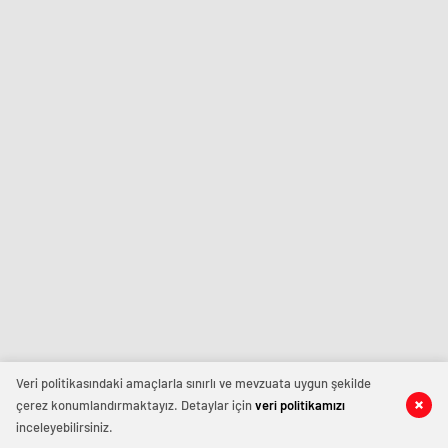
Veri politikasındaki amaçlarla sınırlı ve mevzuata uygun şekilde
çerez konumlandırmaktayız. Detaylar için
veri politikamızı
inceleyebilirsiniz.