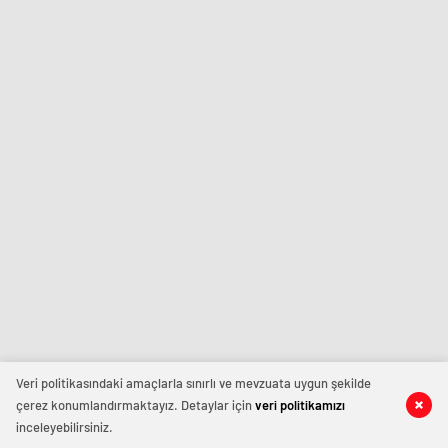
Veri politikasındaki amaçlarla sınırlı ve mevzuata uygun şekilde
çerez konumlandırmaktayız. Detaylar için
veri politikamızı
inceleyebilirsiniz.