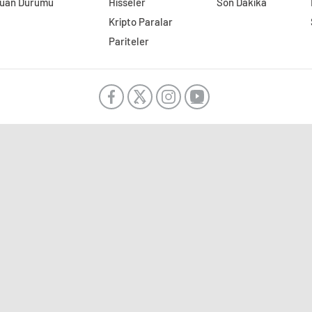
uan Durumu
Hisseler
Son Dakika
Kripto Paralar
Pariteler