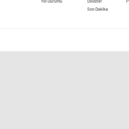
Yol Durumu
Dövizler
P
Son Dakika