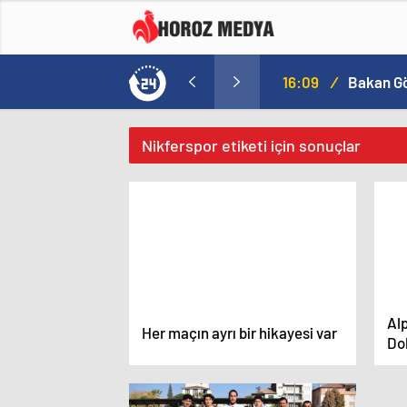
a
16:09
/
Nikferspor etiketi için sonuçlar
Alp
Her maçın ayrı bir hikayesi var
Do