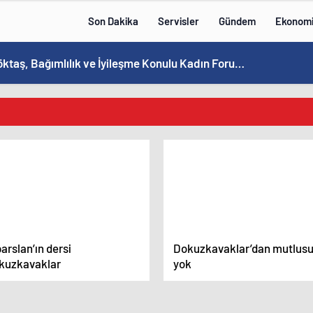
Son Dakika
Servisler
Gündem
Ekonom
Bakan Göktaş, Bağımlılık ve İyileşme Konulu Kadın Forumu’nda konuştu:
arslan’ın dersi
Dokuzkavaklar’dan mutlus
kuzkavaklar
yok