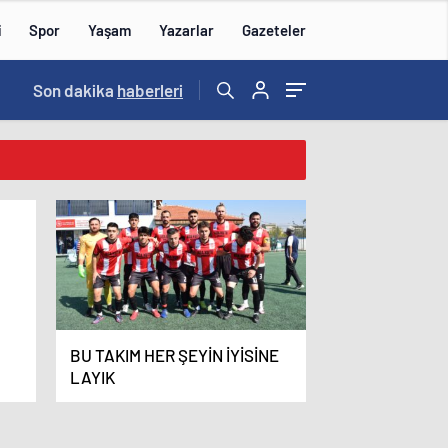
i
Spor
Yaşam
Yazarlar
Gazeteler
15:59
Son dakika
/
haberleri
u
BU TAKIM HER ŞEYİN İYİSİNE
LAYIK