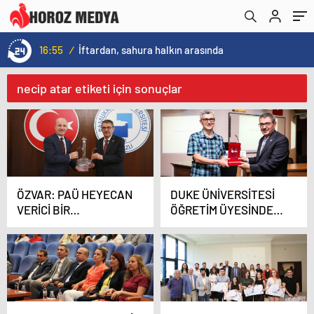
16:55
/
İftardan, sahura halkın arasında
necip atar etiketi için sonuçlar
ÖZVAR: PAÜ HEYECAN
DUKE ÜNİVERSİTESİ
VERİCİ BİR
ÖĞRETİM ÜYESİNDEN
ÜNİVERSİTE
‘ETKİLİ TAKIM
ÇALIŞMASI’
TAVSİYELERİ