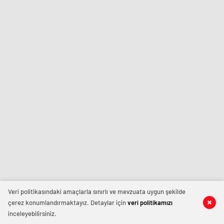
Veri politikasındaki amaçlarla sınırlı ve mevzuata uygun şekilde
çerez konumlandırmaktayız. Detaylar için
veri politikamızı
inceleyebilirsiniz.