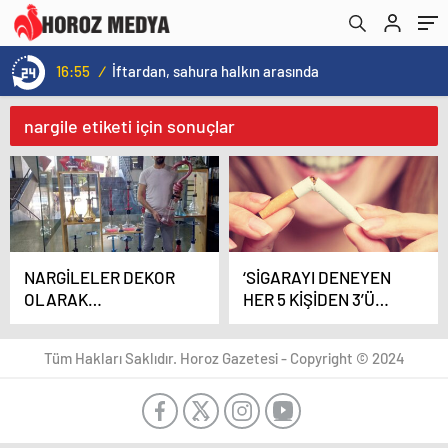
16:55
/
İftardan, sahura halkın arasında
nargile etiketi için sonuçlar
NARGİLELER DEKOR
‘SİGARAYI DENEYEN
OLARAK
HER 5 KİŞİDEN 3’Ü
KULLANILIYOR
BAĞIMLI OLUYOR’
Tüm Hakları Saklıdır. Horoz Gazetesi - Copyright © 2024